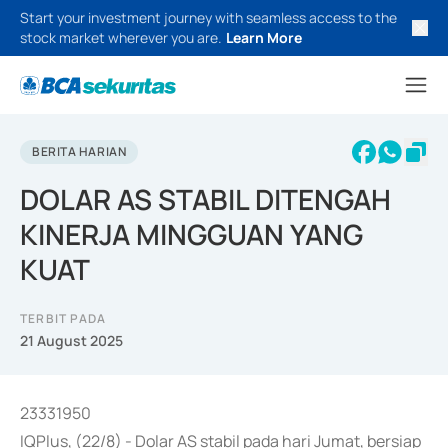
Start your investment journey with seamless access to the
stock market wherever you are.
Learn More
BERITA HARIAN
DOLAR AS STABIL DITENGAH
KINERJA MINGGUAN YANG
KUAT
TERBIT PADA
21 August 2025
23331950
IQPlus, (22/8) - Dolar AS stabil pada hari Jumat, bersiap