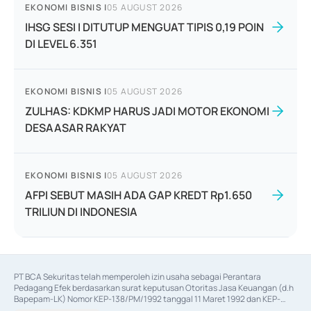
EKONOMI BISNIS
|
05 AUGUST 2026
IHSG SESI I DITUTUP MENGUAT TIPIS 0,19 POIN
DI LEVEL 6.351
EKONOMI BISNIS
|
05 AUGUST 2026
ZULHAS: KDKMP HARUS JADI MOTOR EKONOMI
DESAASAR RAKYAT
EKONOMI BISNIS
|
05 AUGUST 2026
AFPI SEBUT MASIH ADA GAP KREDT Rp1.650
TRILIUN DI INDONESIA
PT BCA Sekuritas telah memperoleh izin usaha sebagai Perantara 
Pedagang Efek berdasarkan surat keputusan Otoritas Jasa Keuangan (d.h 
Bapepam-LK) Nomor KEP-138/PM/1992 tanggal 11 Maret 1992 dan KEP-
06/D.04/2014 tanggal 28 Februari 2014, izin usaha sebagai Penjamin Emisi 