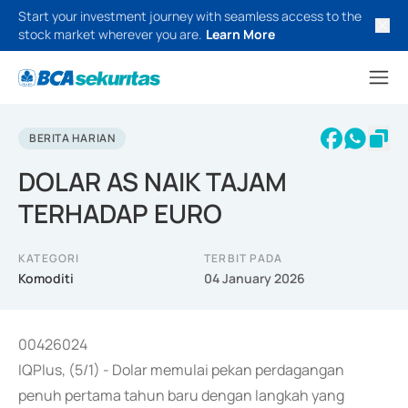
Start your investment journey with seamless access to the
stock market wherever you are.
Learn More
BERITA HARIAN
DOLAR AS NAIK TAJAM
TERHADAP EURO
KATEGORI
TERBIT PADA
Komoditi
04 January 2026
00426024
IQPlus, (5/1) - Dolar memulai pekan perdagangan
penuh pertama tahun baru dengan langkah yang