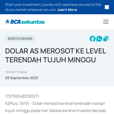
Start your investment journey with seamless access to the
stock market wherever you are.
Learn More
BERITA HARIAN
DOLAR AS MEROSOT KE LEVEL
TERENDAH TUJUH MINGGU
TERBIT PADA
08 September 2025
1757383482281071
IQPlus, (9/9) - Dolar merosot ke level terendah hampir
tujuh minggu pada hari Selasa karena investor bersiap