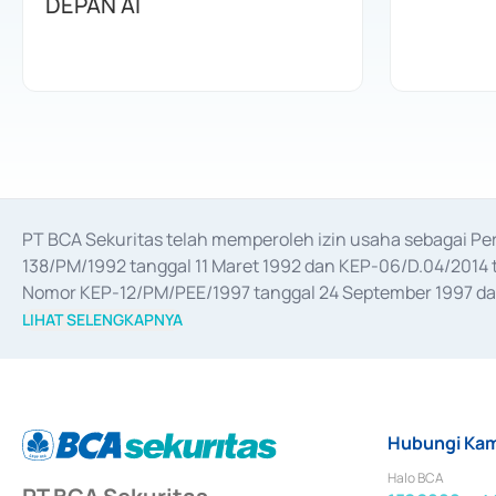
DEPAN AI
PT BCA Sekuritas telah memperoleh izin usaha sebagai P
138/PM/1992 tanggal 11 Maret 1992 dan KEP-06/D.04/2014 t
Nomor KEP-12/PM/PEE/1997 tanggal 24 September 1997 dan 
merger, akuisisi, divestasi, dan 
join venture
 berdasarkan su
LIHAT SELENGKAPNYA
dari Bank Indonesia antara lain sebagai Perantara Pelaksan
Bank Indonesia sebagai Lembaga Pendukung Penerbitan, Tr
tahun 2018.
Hubungi Kam
Halo BCA