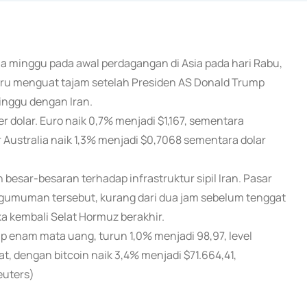
dua minggu pada awal perdagangan di Asia pada hari Rabu,
 Baru menguat tajam setelah Presiden AS Donald Trump
inggu dengan Iran.
 dolar. Euro naik 0,7% menjadi $1,167, sementara
 Australia naik 1,3% menjadi $0,7068 sementara dolar
ar-besaran terhadap infrastruktur sipil Iran. Pasar
engumuman tersebut, kurang dari dua jam sebelum tenggat
 kembali Selat Hormuz berakhir.
p enam mata uang, turun 1,0% menjadi 98,97, level
, dengan bitcoin naik 3,4% menjadi $71.664,41,
euters)