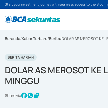
Start your investment journey with seamless access to the stock 
Beranda
/
Kabar Terbaru
/
Berita
/
DOLAR AS MEROSOT KE L
BERITA HARIAN
DOLAR AS MEROSOT KE 
MINGGU
Share via