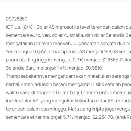
09728280
IQPlus, (8/4) - Dolar AS merosot ke level terendah dalam 
sementara euro, yen, dolar Australia, dan dolar Selandia
mengatakan dia telah menyetujui gencatan senjata dua m
Yen menguat 0,6% terhadap dolar AS menjadi 158,68 yen per
poundsterling Inggris menguat 0,7% menjadi $1,3385. Dolar
Selandia Baru melonjak 1,4% menjadi $0,5810.
Trump sebelumnya mengancam akan melakukan serangan bes
berbalik menjadi lebih berani mengambil risiko setelah p
waktu yang ditetapkan Trump bagi Teheran untuk membuka
Indeks dolar AS, yang mengukur kekuatan dolar AS terhada
terendah dalam dua minggu. Mata uang kripto juga menguat
sementara ether melonjak 5,7% menjadi $2.234,78. (end/R