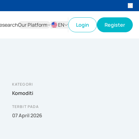
esearch
Our Platform
EN
Login
Register
ID
EN
KATEGORI
Komoditi
TERBIT PADA
07 April 2026