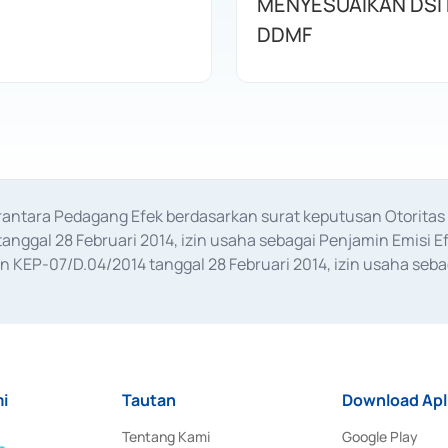
MENYESUAIKAN DSI
DDMF
erantara Pedagang Efek berdasarkan surat keputusan Otorit
anggal 28 Februari 2014, izin usaha sebagai Penjamin Emisi E
KEP-07/D.04/2014 tanggal 28 Februari 2014, izin usaha sebag
rat keputusan Otoritas Jasa Keuangan Nomor S-67/PM.21/2017 t
aan Transaksi Sertifikat Deposito di Pasar Uang yang izinnya d
ansaksi, serta Penatausahaan dan Penyelesaian Transaksi Sur
i
Tautan
Download Apl
Tentang Kami
Google Play