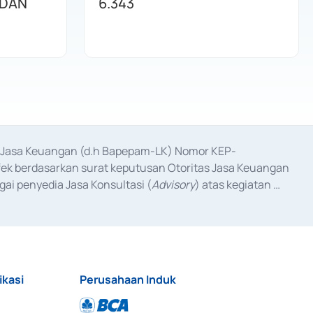
 DAN
6.343
as Jasa Keuangan (d.h Bapepam-LK) Nomor KEP-
fek berdasarkan surat keputusan Otoritas Jasa Keuangan 
ai penyedia Jasa Konsultasi (
Advisory
) atas kegiatan 
anggal 3 Februari 2017, dan beberapa izin usaha lainnya 
iterbitkan pada tahun 2017 dan izin usaha lainnya dari 
at Berharga Komersial yang izinnya diterbitkan pada 
ikasi
Perusahaan Induk