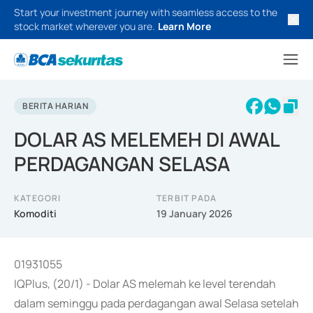
Start your investment journey with seamless access to the
stock market wherever you are.
Learn More
BERITA HARIAN
DOLAR AS MELEMEH DI AWAL
PERDAGANGAN SELASA
KATEGORI
TERBIT PADA
Komoditi
19 January 2026
01931055
IQPlus, (20/1) - Dolar AS melemah ke level terendah
dalam seminggu pada perdagangan awal Selasa setelah