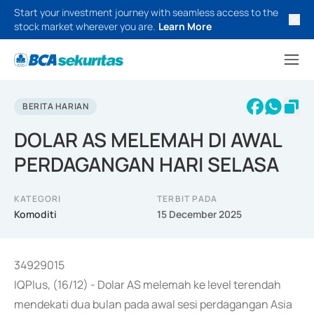
Start your investment journey with seamless access to the
stock market wherever you are.
Learn More
BERITA HARIAN
DOLAR AS MELEMAH DI AWAL
PERDAGANGAN HARI SELASA
KATEGORI
TERBIT PADA
Komoditi
15 December 2025
34929015
IQPlus, (16/12) - Dolar AS melemah ke level terendah
mendekati dua bulan pada awal sesi perdagangan Asia