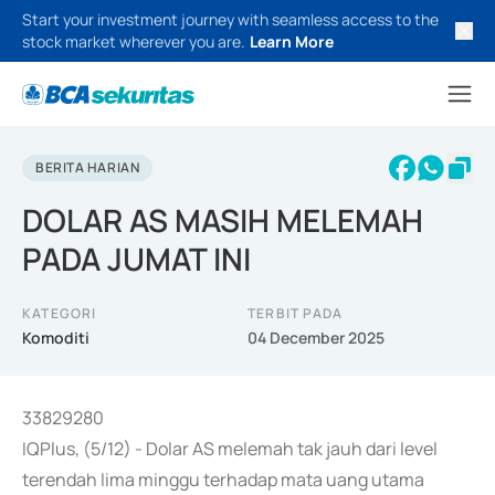
Start your investment journey with seamless access to the
stock market wherever you are.
Learn More
BERITA HARIAN
DOLAR AS MASIH MELEMAH
PADA JUMAT INI
KATEGORI
TERBIT PADA
Komoditi
04 December 2025
33829280
IQPlus, (5/12) - Dolar AS melemah tak jauh dari level
terendah lima minggu terhadap mata uang utama