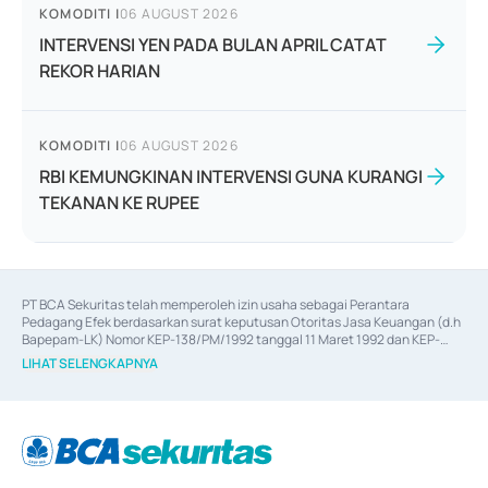
KOMODITI
|
06 AUGUST 2026
INTERVENSI YEN PADA BULAN APRIL CATAT
REKOR HARIAN
KOMODITI
|
06 AUGUST 2026
RBI KEMUNGKINAN INTERVENSI GUNA KURANGI
TEKANAN KE RUPEE
PT BCA Sekuritas telah memperoleh izin usaha sebagai Perantara 
Pedagang Efek berdasarkan surat keputusan Otoritas Jasa Keuangan (d.h 
Bapepam-LK) Nomor KEP-138/PM/1992 tanggal 11 Maret 1992 dan KEP-
06/D.04/2014 tanggal 28 Februari 2014, izin usaha sebagai Penjamin Emisi 
LIHAT SELENGKAPNYA
Efek berdasarkan surat keputusan Otoritas Jasa Keuangan Nomor KEP-
12/PM/PEE/1997 tanggal 24 September 1997 dan KEP-07/D.04/2014 
tanggal 28 Februari 2014, izin usaha sebagai penyedia Jasa Konsultasi 
(
Advisory
) atas kegiatan merger, akuisisi, divestasi, dan 
join venture
berdasarkan surat keputusan Otoritas Jasa Keuangan Nomor S-
67/PM.21/2017 tanggal 3 Februari 2017, dan beberapa izin usaha lainnya 
dari Bank Indonesia antara lain sebagai Perantara Pelaksanaan Transaksi 