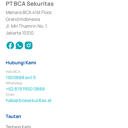
PT BCA Sekuritas
Sertifikat Deposito di Pasar Uang yang izinnya diterbitkan pada tahun 2017 
dan izin usaha lainnya dari Bank Indonesia sebagai Lembaga Pendukung 
Penerbitan, Transaksi, serta Penatausahaan dan Penyelesaian Transaksi 
Menara BCA 41st Floor,
Surat Berharga Komersial yang izinnya diterbitkan pada tahun 2018.
Grand Indonesia
Jl. MH Thamrin No. 1
Jakarta 10310
Hubungi Kami
Halo BCA
1500888 ext 9
WhatsApp
+62 819 1950 0888
Email
halo@bcasekuritas.id
Tautan
Tentang Kami