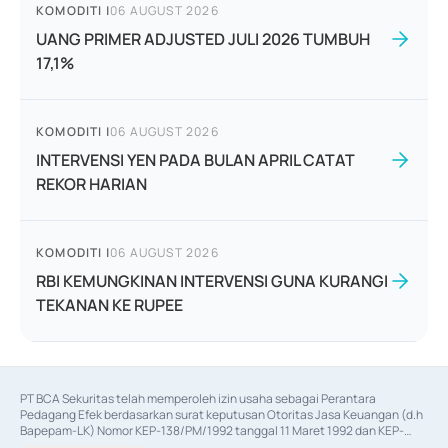
KOMODITI
|
06 AUGUST 2026
UANG PRIMER ADJUSTED JULI 2026 TUMBUH
17,1%
KOMODITI
|
06 AUGUST 2026
INTERVENSI YEN PADA BULAN APRIL CATAT
REKOR HARIAN
KOMODITI
|
06 AUGUST 2026
RBI KEMUNGKINAN INTERVENSI GUNA KURANGI
TEKANAN KE RUPEE
PT BCA Sekuritas telah memperoleh izin usaha sebagai Perantara 
Pedagang Efek berdasarkan surat keputusan Otoritas Jasa Keuangan (d.h 
Bapepam-LK) Nomor KEP-138/PM/1992 tanggal 11 Maret 1992 dan KEP-
06/D.04/2014 tanggal 28 Februari 2014, izin usaha sebagai Penjamin Emisi 