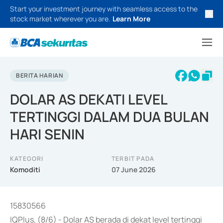
Start your investment journey with seamless access to the
stock market wherever you are.
Learn More
BERITA HARIAN
DOLAR AS DEKATI LEVEL
TERTINGGI DALAM DUA BULAN
HARI SENIN
KATEGORI
TERBIT PADA
Komoditi
07 June 2026
15830566
IQPlus, (8/6) - Dolar AS berada di dekat level tertinggi