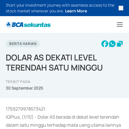
Start your investment journey with seamless access to the
stock market wherever you are.
Learn More
BERITA HARIAN
DOLAR AS DEKATI LEVEL
TERENDAH SATU MINGGU
TERBIT PADA
30 September 2025
1759279978573421
IQPlus, (1/10) - Dolar AS berada di dekat level terendah
dalam satu minggu terhadap mata uang utama lainnya