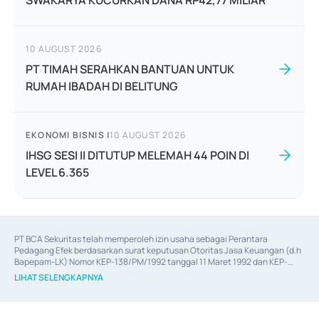
SWAKARYA KUCURKAN DANA RP42,77 MILIAR
10 AUGUST 2026
PT TIMAH SERAHKAN BANTUAN UNTUK
RUMAH IBADAH DI BELITUNG
EKONOMI BISNIS
|
10 AUGUST 2026
IHSG SESI II DITUTUP MELEMAH 44 POIN DI
LEVEL 6.365
PT BCA Sekuritas telah memperoleh izin usaha sebagai Perantara 
Pedagang Efek berdasarkan surat keputusan Otoritas Jasa Keuangan (d.h 
Bapepam-LK) Nomor KEP-138/PM/1992 tanggal 11 Maret 1992 dan KEP-
06/D.04/2014 tanggal 28 Februari 2014, izin usaha sebagai Penjamin Emisi 
LIHAT SELENGKAPNYA
Efek berdasarkan surat keputusan Otoritas Jasa Keuangan Nomor KEP-
12/PM/PEE/1997 tanggal 24 September 1997 dan KEP-07/D.04/2014 
tanggal 28 Februari 2014, izin usaha sebagai penyedia Jasa Konsultasi 
(
Advisory
) atas kegiatan merger, akuisisi, divestasi, dan 
join venture