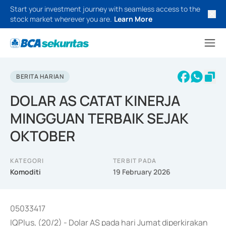
Start your investment journey with seamless access to the
stock market wherever you are.
Learn More
BERITA HARIAN
DOLAR AS CATAT KINERJA
MINGGUAN TERBAIK SEJAK
OKTOBER
KATEGORI
TERBIT PADA
Komoditi
19 February 2026
05033417
IQPlus, (20/2) - Dolar AS pada hari Jumat diperkirakan