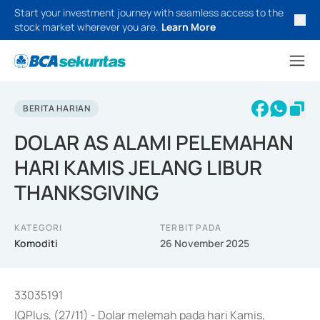
Start your investment journey with seamless access to the
stock market wherever you are.
Learn More
BERITA HARIAN
DOLAR AS ALAMI PELEMAHAN
HARI KAMIS JELANG LIBUR
THANKSGIVING
KATEGORI
TERBIT PADA
Komoditi
26 November 2025
33035191
IQPlus, (27/11) - Dolar melemah pada hari Kamis,