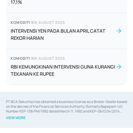
17,1%
KOMODITI
|
06 AUGUST 2026
INTERVENSI YEN PADA BULAN APRIL CATAT
REKOR HARIAN
KOMODITI
|
06 AUGUST 2026
RBI KEMUNGKINAN INTERVENSI GUNA KURANGI
TEKANAN KE RUPEE
PT BCA Sekuritas has obtained a business license as a Broker-Dealer based
on the decree of the Financial Services Authority (formerly Bapepam-LK)
Number KEP-138/PM/1992 dated March 11, 1992 and KEP-06/D.04/2014
dated February 28, 2014, a business license as an Underwriter based on the
VIEW MORE
decree of the Financial Services Authority Number KEP-12/PM/PEE/1997
dated September 24, 1997 and KEP-07/D.04/2014 dated February 28, 2014,
a business license as a provider of Advisory Services on mergers,