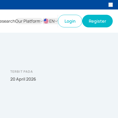
esearch
Our Platform
EN
Login
Register
ID
EN
TERBIT PADA
20 April 2026