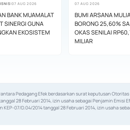
ISNIS
|
07 AUG 2026
07 AUG 2026
AN BANK MUAMALAT
BUMI ARSANA MULI
T SINERGI GUNA
BORONG 25,60% S
GKAN EKOSISTEM
OKAS SENILAI RP60,
MILIAR
erantara Pedagang Efek berdasarkan surat keputusan Otorit
anggal 28 Februari 2014, izin usaha sebagai Penjamin Emisi E
KEP-07/D.04/2014 tanggal 28 Februari 2014, izin usaha sebag
rat keputusan Otoritas Jasa Keuangan Nomor S-67/PM.21/2017 t
aan Transaksi Sertifikat Deposito di Pasar Uang yang izinnya d
ansaksi, serta Penatausahaan dan Penyelesaian Transaksi Sur