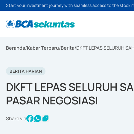
Start your investment journey with seamless access to the stock 
Beranda
/
Kabar Terbaru
/
Berita
/
DKFT LEPAS SELURUH SA
BERITA HARIAN
DKFT LEPAS SELURUH S
PASAR NEGOSIASI
Share via