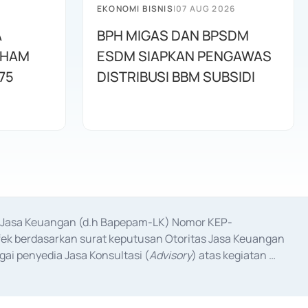
EKONOMI BISNIS
|
07 AUG 2026
A
BPH MIGAS DAN BPSDM
AHAM
ESDM SIAPKAN PENGAWAS
75
DISTRIBUSI BBM SUBSIDI
as Jasa Keuangan (d.h Bapepam-LK) Nomor KEP-
fek berdasarkan surat keputusan Otoritas Jasa Keuangan 
ai penyedia Jasa Konsultasi (
Advisory
) atas kegiatan 
anggal 3 Februari 2017, dan beberapa izin usaha lainnya 
iterbitkan pada tahun 2017 dan izin usaha lainnya dari 
at Berharga Komersial yang izinnya diterbitkan pada 