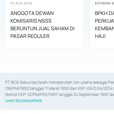
07 AUG 2026
EKONOMI B
ANGGOTA DEWAN
BPKH D
KOMISARIS NSSS
PERKUA
BERUNTUN JUAL SAHAM DI
KEMBAN
PASAR REGULER
HAJI
PT BCA Sekuritas telah memperoleh izin usaha sebagai P
138/PM/1992 tanggal 11 Maret 1992 dan KEP-06/D.04/2014 t
Nomor KEP-12/PM/PEE/1997 tanggal 24 September 1997 dan 
merger, akuisisi, divestasi, dan 
join venture
 berdasarkan su
LIHAT SELENGKAPNYA
dari Bank Indonesia antara lain sebagai Perantara Pelaksan
Bank Indonesia sebagai Lembaga Pendukung Penerbitan, Tr