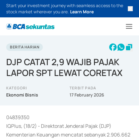
Start your investment journey with seamless access to the
stock market wherever you are.
Learn More
BERITA HARIAN
DJP CATAT 2,9 WAJIB PAJAK
LAPOR SPT LEWAT CORETAX
KATEGORI
TERBIT PADA
Ekonomi Bisnis
17 February 2026
04839350
IQPlus, (18/2) - Direktorat Jenderal Pajak (DJP)
Kementerian Keuangan mencatat sebanyak 2.906.662