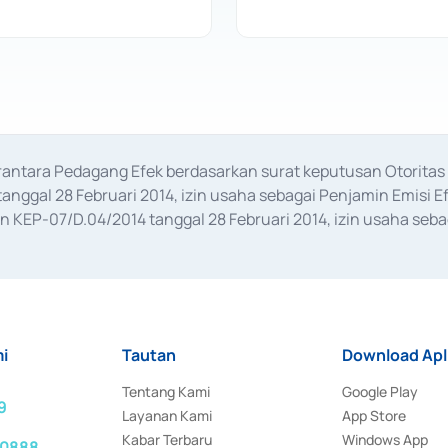
erantara Pedagang Efek berdasarkan surat keputusan Otorit
anggal 28 Februari 2014, izin usaha sebagai Penjamin Emisi E
KEP-07/D.04/2014 tanggal 28 Februari 2014, izin usaha sebag
rat keputusan Otoritas Jasa Keuangan Nomor S-67/PM.21/2017 t
aan Transaksi Sertifikat Deposito di Pasar Uang yang izinnya d
ansaksi, serta Penatausahaan dan Penyelesaian Transaksi Sur
i
Tautan
Download Apl
Tentang Kami
Google Play
9
Layanan Kami
App Store
Kabar Terbaru
Windows App
 0888