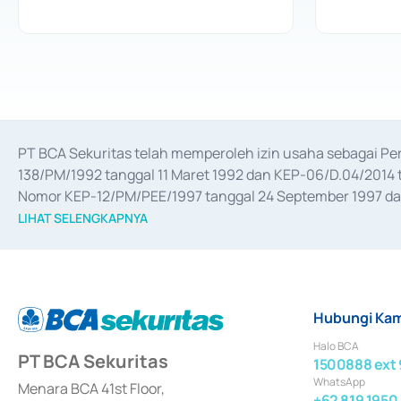
PT BCA Sekuritas telah memperoleh izin usaha sebagai P
138/PM/1992 tanggal 11 Maret 1992 dan KEP-06/D.04/2014 t
Nomor KEP-12/PM/PEE/1997 tanggal 24 September 1997 dan 
merger, akuisisi, divestasi, dan 
join venture
 berdasarkan su
LIHAT SELENGKAPNYA
dari Bank Indonesia antara lain sebagai Perantara Pelaksan
Bank Indonesia sebagai Lembaga Pendukung Penerbitan, Tr
tahun 2018.
Hubungi Kam
Halo BCA
PT BCA Sekuritas
1500888 ext 
WhatsApp
Menara BCA 41st Floor,
+62 819 1950