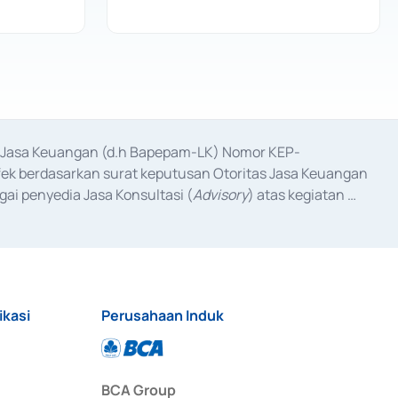
as Jasa Keuangan (d.h Bapepam-LK) Nomor KEP-
fek berdasarkan surat keputusan Otoritas Jasa Keuangan 
ai penyedia Jasa Konsultasi (
Advisory
) atas kegiatan 
anggal 3 Februari 2017, dan beberapa izin usaha lainnya 
iterbitkan pada tahun 2017 dan izin usaha lainnya dari 
at Berharga Komersial yang izinnya diterbitkan pada 
ikasi
Perusahaan Induk
BCA Group