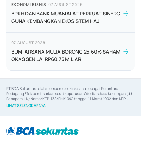
EKONOMI BISNIS
|
07 AUGUST 2026
BPKH DAN BANK MUAMALAT PERKUAT SINERGI
GUNA KEMBANGKAN EKOSISTEM HAJI
07 AUGUST 2026
BUMI ARSANA MULIA BORONG 25,60% SAHAM
OKAS SENILAI RP60,75 MILIAR
PT BCA Sekuritas telah memperoleh izin usaha sebagai Perantara 
Pedagang Efek berdasarkan surat keputusan Otoritas Jasa Keuangan (d.h 
Bapepam-LK) Nomor KEP-138/PM/1992 tanggal 11 Maret 1992 dan KEP-
06/D.04/2014 tanggal 28 Februari 2014, izin usaha sebagai Penjamin Emisi 
LIHAT SELENGKAPNYA
Efek berdasarkan surat keputusan Otoritas Jasa Keuangan Nomor KEP-
12/PM/PEE/1997 tanggal 24 September 1997 dan KEP-07/D.04/2014 
tanggal 28 Februari 2014, izin usaha sebagai penyedia Jasa Konsultasi 
(
Advisory
) atas kegiatan merger, akuisisi, divestasi, dan 
join venture
berdasarkan surat keputusan Otoritas Jasa Keuangan Nomor S-
67/PM.21/2017 tanggal 3 Februari 2017, dan beberapa izin usaha lainnya 
dari Bank Indonesia antara lain sebagai Perantara Pelaksanaan Transaksi 