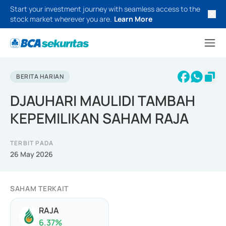
Start your investment journey with seamless access to the
stock market wherever you are.
Learn More
BERITA HARIAN
DJAUHARI MAULIDI TAMBAH
KEPEMILIKAN SAHAM RAJA
TERBIT PADA
26 May 2026
SAHAM TERKAIT
RAJA
6.37
%