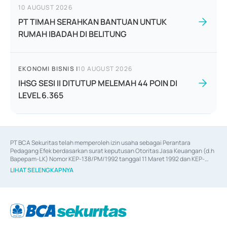
10 AUGUST 2026
PT TIMAH SERAHKAN BANTUAN UNTUK
RUMAH IBADAH DI BELITUNG
EKONOMI BISNIS
|
10 AUGUST 2026
IHSG SESI II DITUTUP MELEMAH 44 POIN DI
LEVEL 6.365
PT BCA Sekuritas telah memperoleh izin usaha sebagai Perantara 
Pedagang Efek berdasarkan surat keputusan Otoritas Jasa Keuangan (d.h 
Bapepam-LK) Nomor KEP-138/PM/1992 tanggal 11 Maret 1992 dan KEP-
06/D.04/2014 tanggal 28 Februari 2014, izin usaha sebagai Penjamin Emisi 
LIHAT SELENGKAPNYA
Efek berdasarkan surat keputusan Otoritas Jasa Keuangan Nomor KEP-
12/PM/PEE/1997 tanggal 24 September 1997 dan KEP-07/D.04/2014 
tanggal 28 Februari 2014, izin usaha sebagai penyedia Jasa Konsultasi 
(
Advisory
) atas kegiatan merger, akuisisi, divestasi, dan 
join venture
berdasarkan surat keputusan Otoritas Jasa Keuangan Nomor S-
67/PM.21/2017 tanggal 3 Februari 2017, dan beberapa izin usaha lainnya 
dari Bank Indonesia antara lain sebagai Perantara Pelaksanaan Transaksi 