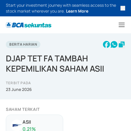
Start your investment journey with seamless access to the
stock market wherever you are.
Learn More
BERITA HARIAN
DJAP TET FA TAMBAH
KEPEMILIKAN SAHAM ASII
TERBIT PADA
23 June 2026
SAHAM TERKAIT
ASII
0.21
%