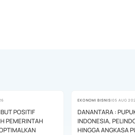
26
EKONOMI BISNIS
|
05 AUG 20
BUT POSITIF
DANANTARA : PUPU
H PEMERINTAH
INDONESIA, PELIND
OPTIMALKAN
HINGGA ANGKASA P