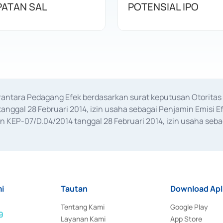
ATAN SAL
POTENSIAL IPO
erantara Pedagang Efek berdasarkan surat keputusan Otorit
anggal 28 Februari 2014, izin usaha sebagai Penjamin Emisi E
KEP-07/D.04/2014 tanggal 28 Februari 2014, izin usaha sebag
rat keputusan Otoritas Jasa Keuangan Nomor S-67/PM.21/2017 t
aan Transaksi Sertifikat Deposito di Pasar Uang yang izinnya d
ansaksi, serta Penatausahaan dan Penyelesaian Transaksi Sur
i
Tautan
Download Apl
Tentang Kami
Google Play
9
Layanan Kami
App Store