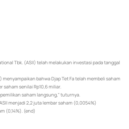
national Tbk. (ASII) telah melakukan investasi pada tanggal
6) menyampaikan bahwa Djap Tet Fa telah membeli saham
 saham senilai Rp10,6 miliar.
kepemilikan saham langsung," tuturnya.
 ASII menjadi 2,2 juta lembar saham (0,0054%)
m (0,14%). (end)