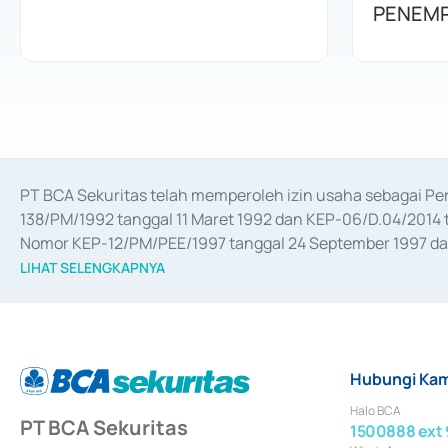
PENEMP
PT BCA Sekuritas telah memperoleh izin usaha sebagai P
138/PM/1992 tanggal 11 Maret 1992 dan KEP-06/D.04/2014 t
Nomor KEP-12/PM/PEE/1997 tanggal 24 September 1997 dan 
merger, akuisisi, divestasi, dan 
join venture
 berdasarkan su
LIHAT SELENGKAPNYA
dari Bank Indonesia antara lain sebagai Perantara Pelaksan
Bank Indonesia sebagai Lembaga Pendukung Penerbitan, Tr
tahun 2018.
Hubungi Kam
Halo BCA
PT BCA Sekuritas
1500888 ext 