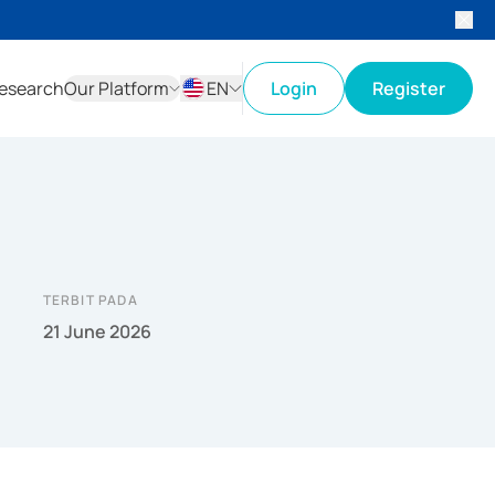
esearch
Our Platform
EN
Login
Register
ID
EN
TERBIT PADA
21 June 2026