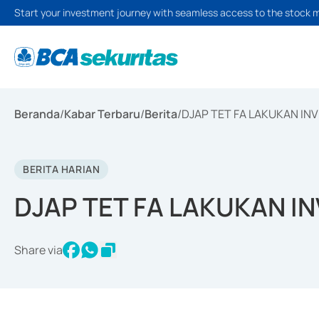
Start your investment journey with seamless access to the stock 
Beranda
/
Kabar Terbaru
/
Berita
/
DJAP TET FA LAKUKAN INV
BERITA HARIAN
DJAP TET FA LAKUKAN IN
Share via