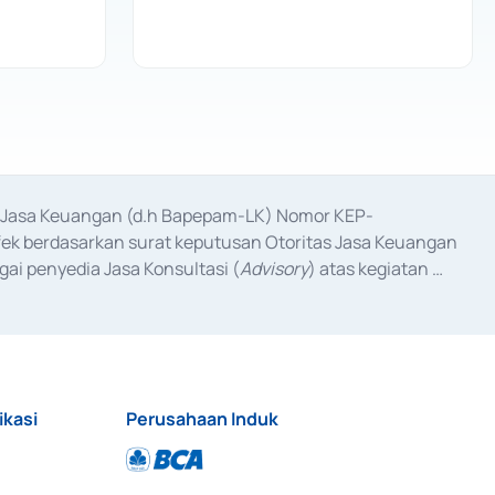
as Jasa Keuangan (d.h Bapepam-LK) Nomor KEP-
fek berdasarkan surat keputusan Otoritas Jasa Keuangan 
ai penyedia Jasa Konsultasi (
Advisory
) atas kegiatan 
anggal 3 Februari 2017, dan beberapa izin usaha lainnya 
iterbitkan pada tahun 2017 dan izin usaha lainnya dari 
at Berharga Komersial yang izinnya diterbitkan pada 
ikasi
Perusahaan Induk