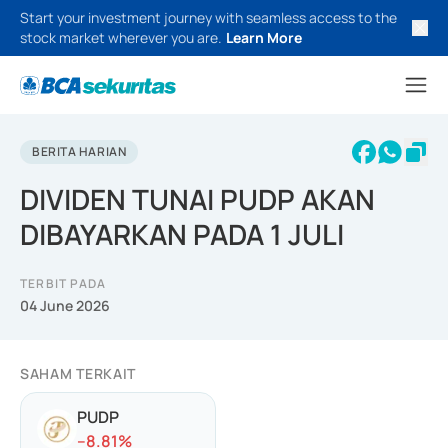
Start your investment journey with seamless access to the
stock market wherever you are.
Learn More
BERITA HARIAN
DIVIDEN TUNAI PUDP AKAN
DIBAYARKAN PADA 1 JULI
TERBIT PADA
04 June 2026
SAHAM TERKAIT
PUDP
-
-8.81
%