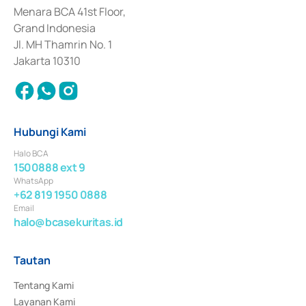
Penerbitan, Transaksi, serta Penatausahaan dan Penyelesaian Transaksi 
Menara BCA 41st Floor,
Surat Berharga Komersial yang izinnya diterbitkan pada tahun 2018.
Grand Indonesia
Jl. MH Thamrin No. 1
Jakarta 10310
Hubungi Kami
Halo BCA
1500888 ext 9
WhatsApp
+62 819 1950 0888
Email
halo@bcasekuritas.id
Tautan
Tentang Kami
Layanan Kami