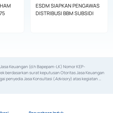
AHAM
ESDM SIAPKAN PENGAWAS
75
DISTRIBUSI BBM SUBSIDI
as Jasa Keuangan (d.h Bapepam-LK) Nomor KEP-
fek berdasarkan surat keputusan Otoritas Jasa Keuangan 
ai penyedia Jasa Konsultasi (
Advisory
) atas kegiatan 
anggal 3 Februari 2017, dan beberapa izin usaha lainnya 
iterbitkan pada tahun 2017 dan izin usaha lainnya dari 
at Berharga Komersial yang izinnya diterbitkan pada 