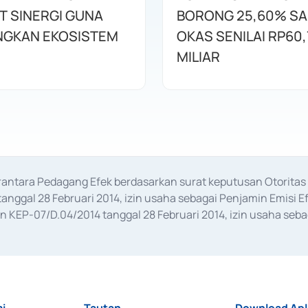
T SINERGI GUNA
BORONG 25,60% S
GKAN EKOSISTEM
OKAS SENILAI RP60,
MILIAR
erantara Pedagang Efek berdasarkan surat keputusan Otorit
anggal 28 Februari 2014, izin usaha sebagai Penjamin Emisi E
KEP-07/D.04/2014 tanggal 28 Februari 2014, izin usaha sebag
rat keputusan Otoritas Jasa Keuangan Nomor S-67/PM.21/2017 t
aan Transaksi Sertifikat Deposito di Pasar Uang yang izinnya d
ansaksi, serta Penatausahaan dan Penyelesaian Transaksi Sur