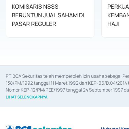
KOMISARIS NSSS
PERKUA
BERUNTUN JUAL SAHAM DI
KEMBAN
PASAR REGULER
HAJI
PT BCA Sekuritas telah memperoleh izin usaha sebagai P
138/PM/1992 tanggal 11 Maret 1992 dan KEP-06/D.04/2014 t
Nomor KEP-12/PM/PEE/1997 tanggal 24 September 1997 dan 
merger, akuisisi, divestasi, dan 
join venture
 berdasarkan su
LIHAT SELENGKAPNYA
dari Bank Indonesia antara lain sebagai Perantara Pelaksan
Bank Indonesia sebagai Lembaga Pendukung Penerbitan, Tr
tahun 2018.