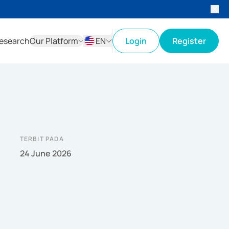
esearch
Our Platform
EN
Login
Register
ID
EN
TERBIT PADA
24 June 2026