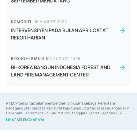
SEPTEMBER MENDATANG
KOMODITI
|
06 AUGUST 2026
INTERVENSI YEN PADA BULAN APRIL CATAT
REKOR HARIAN
EKONOMI BISNIS
|
06 AUGUST 2026
RI-KOREA BANGUN INDONESIA FOREST AND
LAND FIRE MANAGEMENT CENTER
PT BCA Sekuritas telah memperoleh izin usaha sebagai Perantara 
Pedagang Efek berdasarkan surat keputusan Otoritas Jasa Keuangan (d.h 
Bapepam-LK) Nomor KEP-138/PM/1992 tanggal 11 Maret 1992 dan KEP-
06/D.04/2014 tanggal 28 Februari 2014, izin usaha sebagai Penjamin Emisi 
LIHAT SELENGKAPNYA
Efek berdasarkan surat keputusan Otoritas Jasa Keuangan Nomor KEP-
12/PM/PEE/1997 tanggal 24 September 1997 dan KEP-07/D.04/2014 
tanggal 28 Februari 2014, izin usaha sebagai penyedia Jasa Konsultasi 