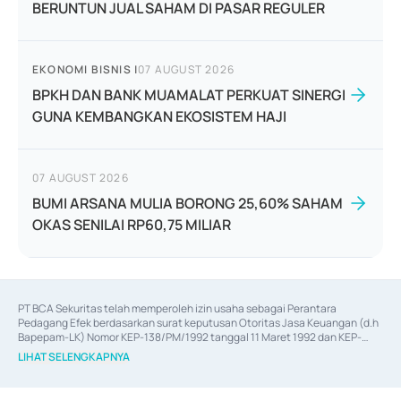
BERUNTUN JUAL SAHAM DI PASAR REGULER
EKONOMI BISNIS
|
07 AUGUST 2026
BPKH DAN BANK MUAMALAT PERKUAT SINERGI
GUNA KEMBANGKAN EKOSISTEM HAJI
07 AUGUST 2026
BUMI ARSANA MULIA BORONG 25,60% SAHAM
OKAS SENILAI RP60,75 MILIAR
PT BCA Sekuritas telah memperoleh izin usaha sebagai Perantara 
Pedagang Efek berdasarkan surat keputusan Otoritas Jasa Keuangan (d.h 
Bapepam-LK) Nomor KEP-138/PM/1992 tanggal 11 Maret 1992 dan KEP-
06/D.04/2014 tanggal 28 Februari 2014, izin usaha sebagai Penjamin Emisi 
LIHAT SELENGKAPNYA
Efek berdasarkan surat keputusan Otoritas Jasa Keuangan Nomor KEP-
12/PM/PEE/1997 tanggal 24 September 1997 dan KEP-07/D.04/2014 
tanggal 28 Februari 2014, izin usaha sebagai penyedia Jasa Konsultasi 