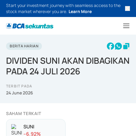
Start your investment journey with seamless access to the
stock market wherever you are.
Learn More
BERITA HARIAN
DIVIDEN SUNI AKAN DIBAGIKAN
PADA 24 JULI 2026
TERBIT PADA
24 June 2026
SAHAM TERKAIT
SUNI
-
-6.92
%