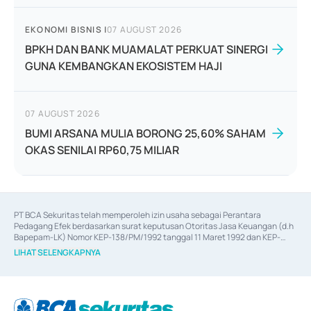
EKONOMI BISNIS
|
07 AUGUST 2026
BPKH DAN BANK MUAMALAT PERKUAT SINERGI
GUNA KEMBANGKAN EKOSISTEM HAJI
07 AUGUST 2026
BUMI ARSANA MULIA BORONG 25,60% SAHAM
OKAS SENILAI RP60,75 MILIAR
PT BCA Sekuritas telah memperoleh izin usaha sebagai Perantara 
Pedagang Efek berdasarkan surat keputusan Otoritas Jasa Keuangan (d.h 
Bapepam-LK) Nomor KEP-138/PM/1992 tanggal 11 Maret 1992 dan KEP-
06/D.04/2014 tanggal 28 Februari 2014, izin usaha sebagai Penjamin Emisi 
LIHAT SELENGKAPNYA
Efek berdasarkan surat keputusan Otoritas Jasa Keuangan Nomor KEP-
12/PM/PEE/1997 tanggal 24 September 1997 dan KEP-07/D.04/2014 
tanggal 28 Februari 2014, izin usaha sebagai penyedia Jasa Konsultasi 
(
Advisory
) atas kegiatan merger, akuisisi, divestasi, dan 
join venture
berdasarkan surat keputusan Otoritas Jasa Keuangan Nomor S-