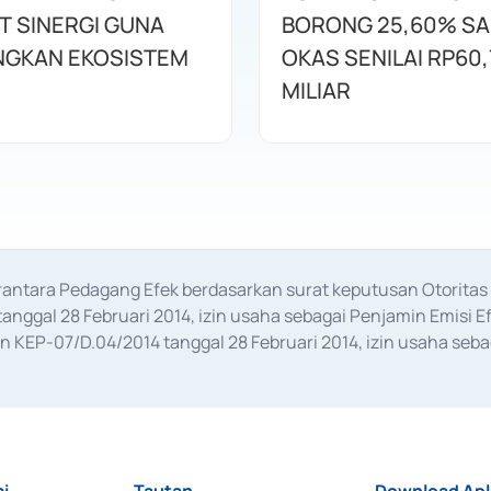
T SINERGI GUNA
BORONG 25,60% S
GKAN EKOSISTEM
OKAS SENILAI RP60,
MILIAR
erantara Pedagang Efek berdasarkan surat keputusan Otorit
anggal 28 Februari 2014, izin usaha sebagai Penjamin Emisi E
KEP-07/D.04/2014 tanggal 28 Februari 2014, izin usaha sebag
rat keputusan Otoritas Jasa Keuangan Nomor S-67/PM.21/2017 t
aan Transaksi Sertifikat Deposito di Pasar Uang yang izinnya d
ansaksi, serta Penatausahaan dan Penyelesaian Transaksi Sur