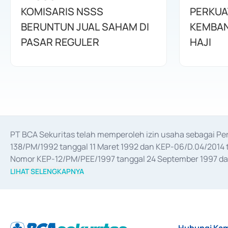
KOMISARIS NSSS
PERKUA
BERUNTUN JUAL SAHAM DI
KEMBAN
PASAR REGULER
HAJI
PT BCA Sekuritas telah memperoleh izin usaha sebagai P
138/PM/1992 tanggal 11 Maret 1992 dan KEP-06/D.04/2014 t
Nomor KEP-12/PM/PEE/1997 tanggal 24 September 1997 dan 
merger, akuisisi, divestasi, dan 
join venture
 berdasarkan su
LIHAT SELENGKAPNYA
dari Bank Indonesia antara lain sebagai Perantara Pelaksan
Bank Indonesia sebagai Lembaga Pendukung Penerbitan, Tr
tahun 2018.