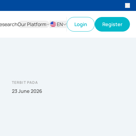
esearch
Our Platform
EN
Login
Register
ID
EN
TERBIT PADA
23 June 2026