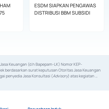
AHAM
ESDM SIAPKAN PENGAWAS
75
DISTRIBUSI BBM SUBSIDI
as Jasa Keuangan (d.h Bapepam-LK) Nomor KEP-
fek berdasarkan surat keputusan Otoritas Jasa Keuangan 
ai penyedia Jasa Konsultasi (
Advisory
) atas kegiatan 
anggal 3 Februari 2017, dan beberapa izin usaha lainnya 
iterbitkan pada tahun 2017 dan izin usaha lainnya dari 
at Berharga Komersial yang izinnya diterbitkan pada 