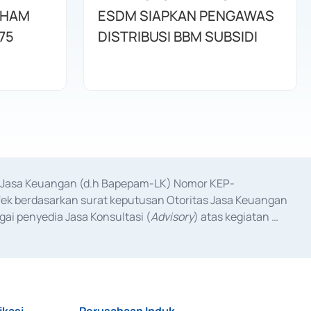
AHAM
ESDM SIAPKAN PENGAWAS
75
DISTRIBUSI BBM SUBSIDI
as Jasa Keuangan (d.h Bapepam-LK) Nomor KEP-
fek berdasarkan surat keputusan Otoritas Jasa Keuangan 
ai penyedia Jasa Konsultasi (
Advisory
) atas kegiatan 
anggal 3 Februari 2017, dan beberapa izin usaha lainnya 
iterbitkan pada tahun 2017 dan izin usaha lainnya dari 
at Berharga Komersial yang izinnya diterbitkan pada 