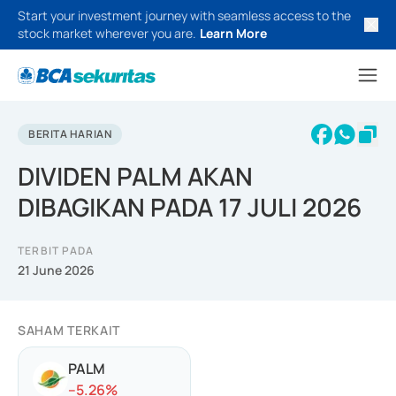
Start your investment journey with seamless access to the
stock market wherever you are.
Learn More
BERITA HARIAN
DIVIDEN PALM AKAN
DIBAGIKAN PADA 17 JULI 2026
TERBIT PADA
21 June 2026
SAHAM TERKAIT
PALM
-
-5.26
%