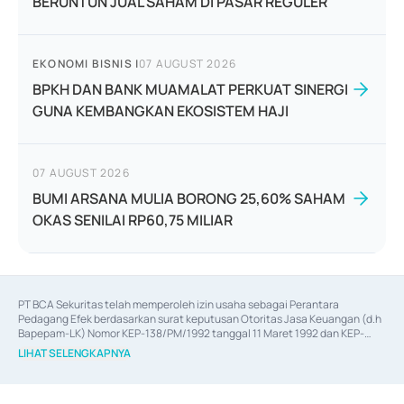
BERUNTUN JUAL SAHAM DI PASAR REGULER
EKONOMI BISNIS
|
07 AUGUST 2026
BPKH DAN BANK MUAMALAT PERKUAT SINERGI
GUNA KEMBANGKAN EKOSISTEM HAJI
07 AUGUST 2026
BUMI ARSANA MULIA BORONG 25,60% SAHAM
OKAS SENILAI RP60,75 MILIAR
PT BCA Sekuritas telah memperoleh izin usaha sebagai Perantara 
Pedagang Efek berdasarkan surat keputusan Otoritas Jasa Keuangan (d.h 
Bapepam-LK) Nomor KEP-138/PM/1992 tanggal 11 Maret 1992 dan KEP-
06/D.04/2014 tanggal 28 Februari 2014, izin usaha sebagai Penjamin Emisi 
LIHAT SELENGKAPNYA
Efek berdasarkan surat keputusan Otoritas Jasa Keuangan Nomor KEP-
12/PM/PEE/1997 tanggal 24 September 1997 dan KEP-07/D.04/2014 
tanggal 28 Februari 2014, izin usaha sebagai penyedia Jasa Konsultasi 