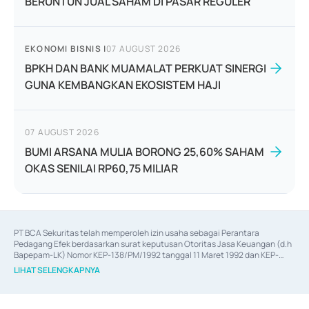
BERUNTUN JUAL SAHAM DI PASAR REGULER
EKONOMI BISNIS
|
07 AUGUST 2026
BPKH DAN BANK MUAMALAT PERKUAT SINERGI
GUNA KEMBANGKAN EKOSISTEM HAJI
07 AUGUST 2026
BUMI ARSANA MULIA BORONG 25,60% SAHAM
OKAS SENILAI RP60,75 MILIAR
PT BCA Sekuritas telah memperoleh izin usaha sebagai Perantara 
Pedagang Efek berdasarkan surat keputusan Otoritas Jasa Keuangan (d.h 
Bapepam-LK) Nomor KEP-138/PM/1992 tanggal 11 Maret 1992 dan KEP-
06/D.04/2014 tanggal 28 Februari 2014, izin usaha sebagai Penjamin Emisi 
LIHAT SELENGKAPNYA
Efek berdasarkan surat keputusan Otoritas Jasa Keuangan Nomor KEP-
12/PM/PEE/1997 tanggal 24 September 1997 dan KEP-07/D.04/2014 
tanggal 28 Februari 2014, izin usaha sebagai penyedia Jasa Konsultasi 