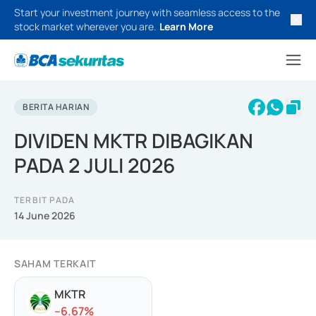
Start your investment journey with seamless access to the
stock market wherever you are.
Learn More
BERITA HARIAN
DIVIDEN MKTR DIBAGIKAN
PADA 2 JULI 2026
TERBIT PADA
14 June 2026
SAHAM TERKAIT
MKTR
-
-6.67
%