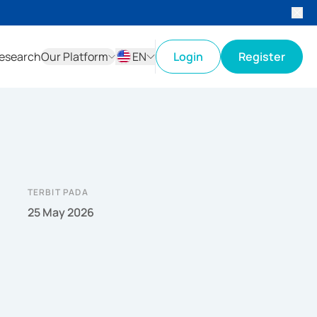
esearch
Our Platform
EN
Login
Register
ID
EN
TERBIT PADA
25 May 2026