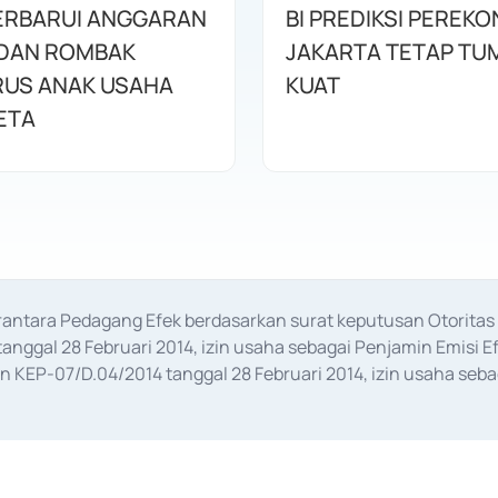
ERBARUI ANGGARAN
BI PREDIKSI PEREK
DAN ROMBAK
JAKARTA TETAP TU
US ANAK USAHA
KUAT
ETA
erantara Pedagang Efek berdasarkan surat keputusan Otorit
anggal 28 Februari 2014, izin usaha sebagai Penjamin Emisi E
KEP-07/D.04/2014 tanggal 28 Februari 2014, izin usaha sebag
rat keputusan Otoritas Jasa Keuangan Nomor S-67/PM.21/2017 t
aan Transaksi Sertifikat Deposito di Pasar Uang yang izinnya d
ansaksi, serta Penatausahaan dan Penyelesaian Transaksi Sur