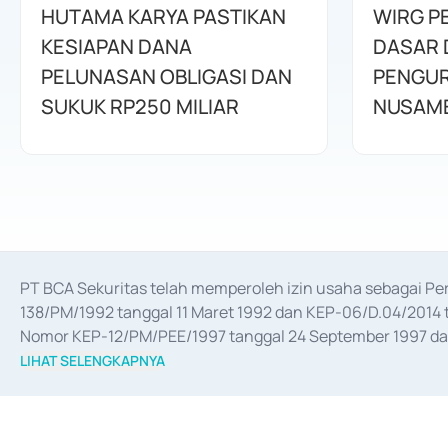
HUTAMA KARYA PASTIKAN
WIRG P
KESIAPAN DANA
DASAR 
PELUNASAN OBLIGASI DAN
PENGUR
SUKUK RP250 MILIAR
NUSAM
PT BCA Sekuritas telah memperoleh izin usaha sebagai P
138/PM/1992 tanggal 11 Maret 1992 dan KEP-06/D.04/2014 t
Nomor KEP-12/PM/PEE/1997 tanggal 24 September 1997 dan 
merger, akuisisi, divestasi, dan 
join venture
 berdasarkan su
LIHAT SELENGKAPNYA
dari Bank Indonesia antara lain sebagai Perantara Pelaksan
Bank Indonesia sebagai Lembaga Pendukung Penerbitan, Tr
tahun 2018.