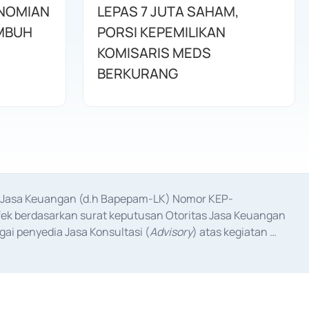
ONOMIAN
LEPAS 7 JUTA SAHAM,
MBUH
PORSI KEPEMILIKAN
KOMISARIS MEDS
BERKURANG
as Jasa Keuangan (d.h Bapepam-LK) Nomor KEP-
fek berdasarkan surat keputusan Otoritas Jasa Keuangan 
ai penyedia Jasa Konsultasi (
Advisory
) atas kegiatan 
anggal 3 Februari 2017, dan beberapa izin usaha lainnya 
iterbitkan pada tahun 2017 dan izin usaha lainnya dari 
at Berharga Komersial yang izinnya diterbitkan pada 