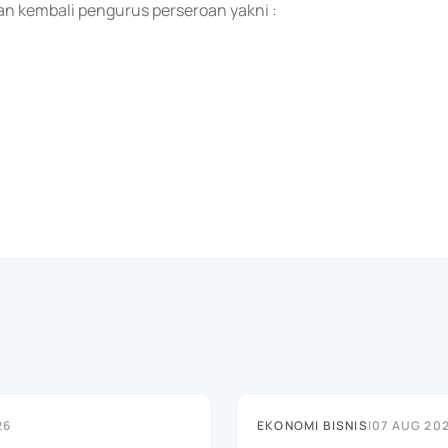
n kembali pengurus perseroan yakni :
26
EKONOMI BISNIS
|
07 AUG 20