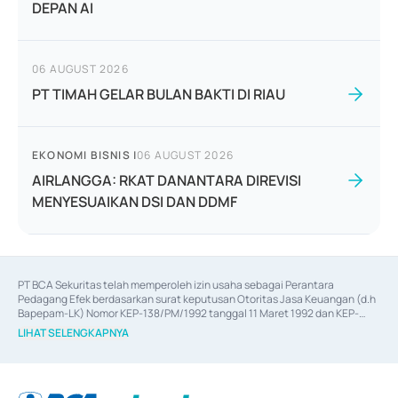
DEPAN AI
06 AUGUST 2026
PT TIMAH GELAR BULAN BAKTI DI RIAU
EKONOMI BISNIS
|
06 AUGUST 2026
AIRLANGGA: RKAT DANANTARA DIREVISI
MENYESUAIKAN DSI DAN DDMF
PT BCA Sekuritas telah memperoleh izin usaha sebagai Perantara 
Pedagang Efek berdasarkan surat keputusan Otoritas Jasa Keuangan (d.h 
Bapepam-LK) Nomor KEP-138/PM/1992 tanggal 11 Maret 1992 dan KEP-
06/D.04/2014 tanggal 28 Februari 2014, izin usaha sebagai Penjamin Emisi 
LIHAT SELENGKAPNYA
Efek berdasarkan surat keputusan Otoritas Jasa Keuangan Nomor KEP-
12/PM/PEE/1997 tanggal 24 September 1997 dan KEP-07/D.04/2014 
tanggal 28 Februari 2014, izin usaha sebagai penyedia Jasa Konsultasi 
(
Advisory
) atas kegiatan merger, akuisisi, divestasi, dan 
join venture