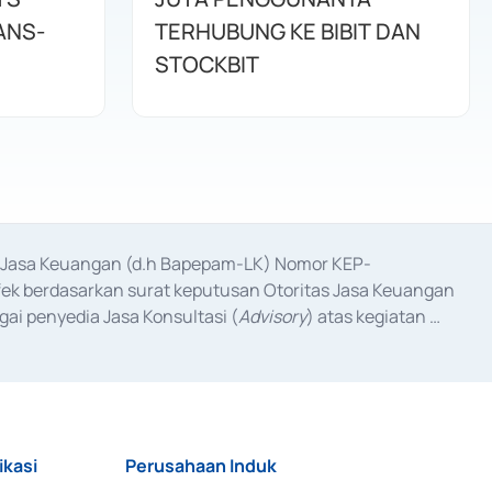
ANS-
TERHUBUNG KE BIBIT DAN
STOCKBIT
as Jasa Keuangan (d.h Bapepam-LK) Nomor KEP-
fek berdasarkan surat keputusan Otoritas Jasa Keuangan 
ai penyedia Jasa Konsultasi (
Advisory
) atas kegiatan 
anggal 3 Februari 2017, dan beberapa izin usaha lainnya 
iterbitkan pada tahun 2017 dan izin usaha lainnya dari 
at Berharga Komersial yang izinnya diterbitkan pada 
ikasi
Perusahaan Induk