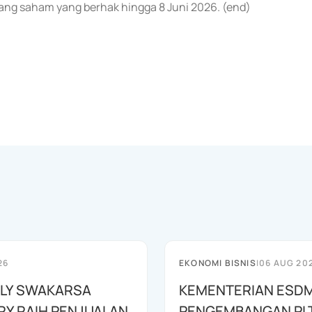
gang saham yang berhak hingga 8 Juni 2026. (end)
26
EKONOMI BISNIS
|
06 AUG 20
LY SWAKARSA
KEMENTERIAN ESDM
RY RAIH PENJUALAN
PENGEMBANGAN PL