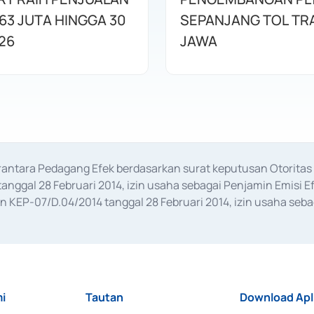
63 JUTA HINGGA 30
SEPANJANG TOL TR
26
JAWA
erantara Pedagang Efek berdasarkan surat keputusan Otorit
anggal 28 Februari 2014, izin usaha sebagai Penjamin Emisi E
KEP-07/D.04/2014 tanggal 28 Februari 2014, izin usaha sebag
rat keputusan Otoritas Jasa Keuangan Nomor S-67/PM.21/2017 t
aan Transaksi Sertifikat Deposito di Pasar Uang yang izinnya d
ansaksi, serta Penatausahaan dan Penyelesaian Transaksi Sur
i
Tautan
Download Apl