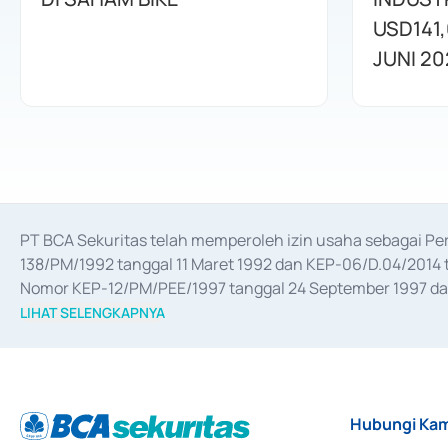
USD141,
JUNI 20
PT BCA Sekuritas telah memperoleh izin usaha sebagai P
138/PM/1992 tanggal 11 Maret 1992 dan KEP-06/D.04/2014 t
Nomor KEP-12/PM/PEE/1997 tanggal 24 September 1997 dan 
merger, akuisisi, divestasi, dan 
join venture
 berdasarkan su
LIHAT SELENGKAPNYA
dari Bank Indonesia antara lain sebagai Perantara Pelaksan
Bank Indonesia sebagai Lembaga Pendukung Penerbitan, Tr
tahun 2018.
Hubungi Kam