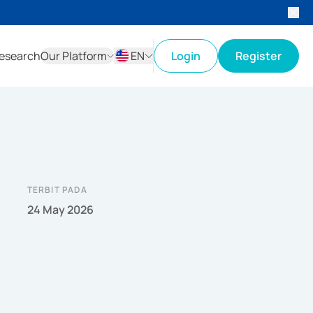
esearch
Our Platform
EN
Login
Register
ID
EN
TERBIT PADA
24 May 2026