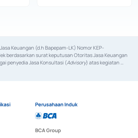
as Jasa Keuangan (d.h Bapepam-LK) Nomor KEP-
fek berdasarkan surat keputusan Otoritas Jasa Keuangan 
ai penyedia Jasa Konsultasi (
Advisory
) atas kegiatan 
anggal 3 Februari 2017, dan beberapa izin usaha lainnya 
iterbitkan pada tahun 2017 dan izin usaha lainnya dari 
at Berharga Komersial yang izinnya diterbitkan pada 
ikasi
Perusahaan Induk
BCA Group