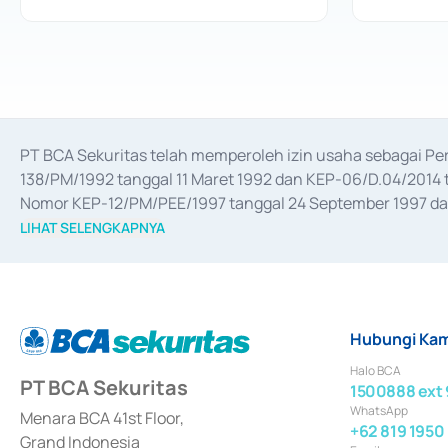
PT BCA Sekuritas telah memperoleh izin usaha sebagai P
138/PM/1992 tanggal 11 Maret 1992 dan KEP-06/D.04/2014 t
Nomor KEP-12/PM/PEE/1997 tanggal 24 September 1997 dan 
merger, akuisisi, divestasi, dan 
join venture
 berdasarkan su
LIHAT SELENGKAPNYA
dari Bank Indonesia antara lain sebagai Perantara Pelaksan
Bank Indonesia sebagai Lembaga Pendukung Penerbitan, Tr
tahun 2018.
Hubungi Kam
Halo BCA
PT BCA Sekuritas
1500888 ext 
WhatsApp
Menara BCA 41st Floor,
+62 819 1950
Grand Indonesia