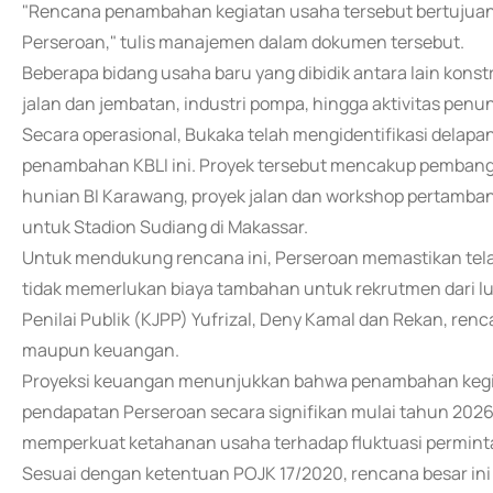
"Rencana penambahan kegiatan usaha tersebut bertujuan
Perseroan," tulis manajemen dalam dokumen tersebut.
Beberapa bidang usaha baru yang dibidik antara lain konst
jalan dan jembatan, industri pompa, hingga aktivitas pen
Secara operasional, Bukaka telah mengidentifikasi delap
penambahan KBLI ini. Proyek tersebut mencakup pemban
hunian BI Karawang, proyek jalan dan workshop pertamban
untuk Stadion Sudiang di Makassar.
Untuk mendukung rencana ini, Perseroan memastikan telah
tidak memerlukan biaya tambahan untuk rekrutmen dari lua
Penilai Publik (KJPP) Yufrizal, Deny Kamal dan Rekan, renca
maupun keuangan.
Proyeksi keuangan menunjukkan bahwa penambahan kegia
pendapatan Perseroan secara signifikan mulai tahun 2026. 
memperkuat ketahanan usaha terhadap fluktuasi permintaa
Sesuai dengan ketentuan POJK 17/2020, rencana besar ini