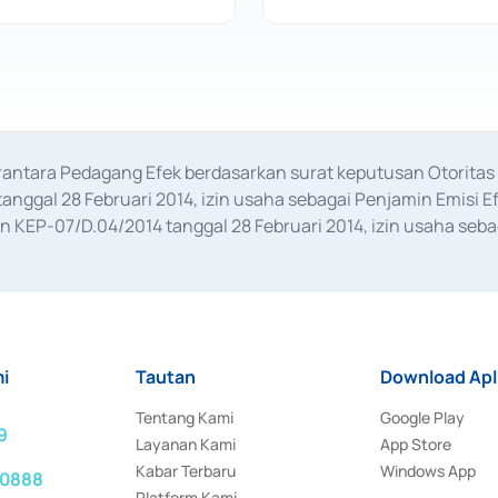
erantara Pedagang Efek berdasarkan surat keputusan Otorit
anggal 28 Februari 2014, izin usaha sebagai Penjamin Emisi E
KEP-07/D.04/2014 tanggal 28 Februari 2014, izin usaha sebag
rat keputusan Otoritas Jasa Keuangan Nomor S-67/PM.21/2017 t
aan Transaksi Sertifikat Deposito di Pasar Uang yang izinnya d
ansaksi, serta Penatausahaan dan Penyelesaian Transaksi Sur
i
Tautan
Download Apl
Tentang Kami
Google Play
9
Layanan Kami
App Store
Kabar Terbaru
Windows App
 0888
Platform Kami