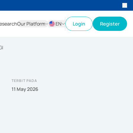
esearch
Our Platform
EN
Login
Register
ID
EN
GI
TERBIT PADA
11 May 2026