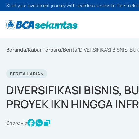
Start your investment journey with seamless access to the stock 
Beranda
/
Kabar Terbaru
/
Berita
/
DIVERSIFIKASI BISNIS, B
BERITA HARIAN
DIVERSIFIKASI BISNIS, 
PROYEK IKN HINGGA INF
Share via