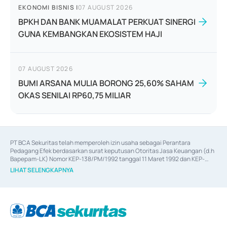
EKONOMI BISNIS
|
07 AUGUST 2026
BPKH DAN BANK MUAMALAT PERKUAT SINERGI
GUNA KEMBANGKAN EKOSISTEM HAJI
07 AUGUST 2026
BUMI ARSANA MULIA BORONG 25,60% SAHAM
OKAS SENILAI RP60,75 MILIAR
PT BCA Sekuritas telah memperoleh izin usaha sebagai Perantara 
Pedagang Efek berdasarkan surat keputusan Otoritas Jasa Keuangan (d.h 
Bapepam-LK) Nomor KEP-138/PM/1992 tanggal 11 Maret 1992 dan KEP-
06/D.04/2014 tanggal 28 Februari 2014, izin usaha sebagai Penjamin Emisi 
LIHAT SELENGKAPNYA
Efek berdasarkan surat keputusan Otoritas Jasa Keuangan Nomor KEP-
12/PM/PEE/1997 tanggal 24 September 1997 dan KEP-07/D.04/2014 
tanggal 28 Februari 2014, izin usaha sebagai penyedia Jasa Konsultasi 
(
Advisory
) atas kegiatan merger, akuisisi, divestasi, dan 
join venture
berdasarkan surat keputusan Otoritas Jasa Keuangan Nomor S-
67/PM.21/2017 tanggal 3 Februari 2017, dan beberapa izin usaha lainnya 
dari Bank Indonesia antara lain sebagai Perantara Pelaksanaan Transaksi 