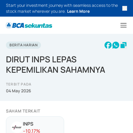
Start your investment journey with seamless access to the
stock market wherever you are.
Learn More
BERITA HARIAN
DIRUT INPS LEPAS
KEPEMILIKAN SAHAMNYA
TERBIT PADA
04 May 2026
SAHAM TERKAIT
INPS
-
-10.17
%