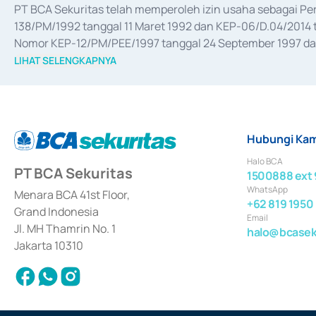
PT BCA Sekuritas telah memperoleh izin usaha sebagai P
138/PM/1992 tanggal 11 Maret 1992 dan KEP-06/D.04/2014 t
Nomor KEP-12/PM/PEE/1997 tanggal 24 September 1997 dan 
merger, akuisisi, divestasi, dan 
join venture
 berdasarkan su
LIHAT SELENGKAPNYA
dari Bank Indonesia antara lain sebagai Perantara Pelaksan
Bank Indonesia sebagai Lembaga Pendukung Penerbitan, Tr
tahun 2018.
Hubungi Kam
Halo BCA
PT BCA Sekuritas
1500888 ext 
WhatsApp
Menara BCA 41st Floor,
+62 819 1950
Grand Indonesia
Email
Jl. MH Thamrin No. 1
halo@bcaseku
Jakarta 10310