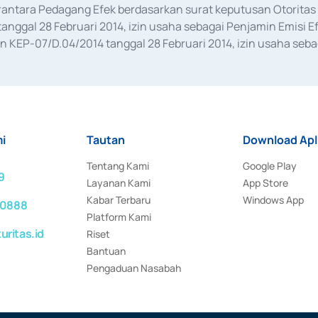
erantara Pedagang Efek berdasarkan surat keputusan Otorit
anggal 28 Februari 2014, izin usaha sebagai Penjamin Emisi E
KEP-07/D.04/2014 tanggal 28 Februari 2014, izin usaha sebag
rat keputusan Otoritas Jasa Keuangan Nomor S-67/PM.21/2017 t
aan Transaksi Sertifikat Deposito di Pasar Uang yang izinnya d
ansaksi, serta Penatausahaan dan Penyelesaian Transaksi Sur
i
Tautan
Download Apl
Tentang Kami
Google Play
9
Layanan Kami
App Store
Kabar Terbaru
Windows App
 0888
Platform Kami
ritas.id
Riset
Bantuan
Pengaduan Nasabah