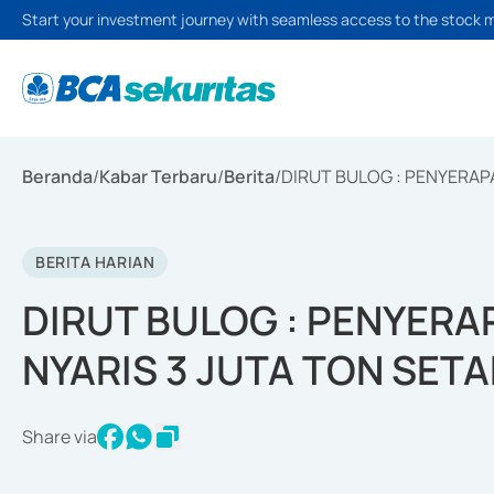
Start your investment journey with seamless access to the stock 
Beranda
/
Kabar Terbaru
/
Berita
/
DIRUT BULOG : PENYERAP
BERITA HARIAN
DIRUT BULOG : PENYERA
NYARIS 3 JUTA TON SET
Share via