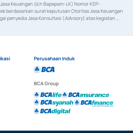
as Jasa Keuangan (d.h Bapepam-LK) Nomor KEP-
fek berdasarkan surat keputusan Otoritas Jasa Keuangan 
ai penyedia Jasa Konsultasi (
Advisory
) atas kegiatan 
anggal 3 Februari 2017, dan beberapa izin usaha lainnya 
iterbitkan pada tahun 2017 dan izin usaha lainnya dari 
at Berharga Komersial yang izinnya diterbitkan pada 
ikasi
Perusahaan Induk
BCA Group