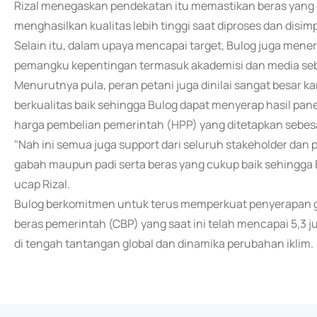
Rizal menegaskan pendekatan itu memastikan beras yang d
menghasilkan kualitas lebih tinggi saat diproses dan disi
Selain itu, dalam upaya mencapai target, Bulog juga mene
pemangku kepentingan termasuk akademisi dan media sebag
Menurutnya pula, peran petani juga dinilai sangat besar 
berkualitas baik sehingga Bulog dapat menyerap hasil pan
harga pembelian pemerintah (HPP) yang ditetapkan sebesa
"Nah ini semua juga support dari seluruh stakeholder dan 
gabah maupun padi serta beras yang cukup baik sehingg
ucap Rizal.
Bulog berkomitmen untuk terus memperkuat penyerapan g
beras pemerintah (CBP) yang saat ini telah mencapai 5,3 j
di tengah tantangan global dan dinamika perubahan iklim.