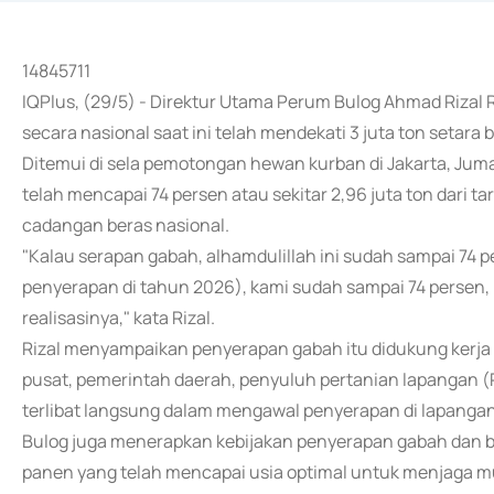
14845711
IQPlus, (29/5) - Direktur Utama Perum Bulog Ahmad Riz
secara nasional saat ini telah mendekati 3 juta ton setara 
Ditemui di sela pemotongan hewan kurban di Jakarta, Juma
telah mencapai 74 persen atau sekitar 2,96 juta ton dari
cadangan beras nasional.
"Kalau serapan gabah, alhamdulillah ini sudah sampai 74 pers
penyerapan di tahun 2026), kami sudah sampai 74 persen, h
realisasinya," kata Rizal.
Rizal menyampaikan penyerapan gabah itu didukung kerj
pusat, pemerintah daerah, penyuluh pertanian lapangan (P
terlibat langsung dalam mengawal penyerapan di lapangan
Bulog juga menerapkan kebijakan penyerapan gabah dan ber
panen yang telah mencapai usia optimal untuk menjaga mu