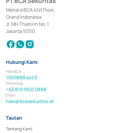
PT BCA Sekuritas
dan izin usaha lainnya dari Bank Indonesia sebagai Lembaga Pendukung 
Penerbitan, Transaksi, serta Penatausahaan dan Penyelesaian Transaksi 
Menara BCA 41st Floor,
Surat Berharga Komersial yang izinnya diterbitkan pada tahun 2018.
Grand Indonesia
Jl. MH Thamrin No. 1
Jakarta 10310
Hubungi Kami
Halo BCA
1500888 ext 9
WhatsApp
+62 819 1950 0888
Email
halo@bcasekuritas.id
Tautan
Tentang Kami