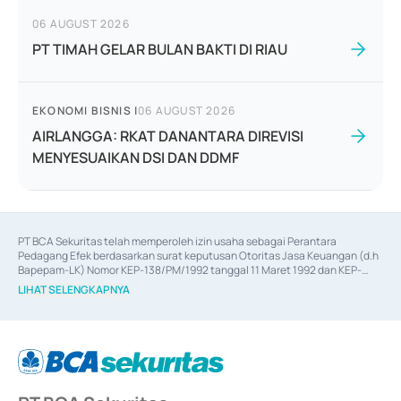
06 AUGUST 2026
PT TIMAH GELAR BULAN BAKTI DI RIAU
EKONOMI BISNIS
|
06 AUGUST 2026
AIRLANGGA: RKAT DANANTARA DIREVISI
MENYESUAIKAN DSI DAN DDMF
PT BCA Sekuritas telah memperoleh izin usaha sebagai Perantara 
Pedagang Efek berdasarkan surat keputusan Otoritas Jasa Keuangan (d.h 
Bapepam-LK) Nomor KEP-138/PM/1992 tanggal 11 Maret 1992 dan KEP-
06/D.04/2014 tanggal 28 Februari 2014, izin usaha sebagai Penjamin Emisi 
LIHAT SELENGKAPNYA
Efek berdasarkan surat keputusan Otoritas Jasa Keuangan Nomor KEP-
12/PM/PEE/1997 tanggal 24 September 1997 dan KEP-07/D.04/2014 
tanggal 28 Februari 2014, izin usaha sebagai penyedia Jasa Konsultasi 
(
Advisory
) atas kegiatan merger, akuisisi, divestasi, dan 
join venture
berdasarkan surat keputusan Otoritas Jasa Keuangan Nomor S-
67/PM.21/2017 tanggal 3 Februari 2017, dan beberapa izin usaha lainnya 
dari Bank Indonesia antara lain sebagai Perantara Pelaksanaan Transaksi 
Sertifikat Deposito di Pasar Uang yang izinnya diterbitkan pada tahun 2017 