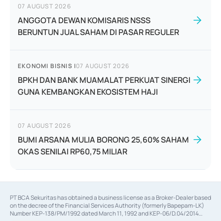
07 AUGUST 2026
ANGGOTA DEWAN KOMISARIS NSSS
BERUNTUN JUAL SAHAM DI PASAR REGULER
EKONOMI BISNIS
|
07 AUGUST 2026
BPKH DAN BANK MUAMALAT PERKUAT SINERGI
GUNA KEMBANGKAN EKOSISTEM HAJI
07 AUGUST 2026
BUMI ARSANA MULIA BORONG 25,60% SAHAM
OKAS SENILAI RP60,75 MILIAR
PT BCA Sekuritas has obtained a business license as a Broker-Dealer based
on the decree of the Financial Services Authority (formerly Bapepam-LK)
Number KEP-138/PM/1992 dated March 11, 1992 and KEP-06/D.04/2014