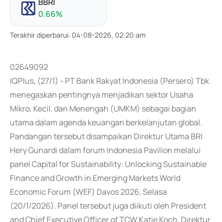
BBRI
0.66
%
Terakhir diperbarui
:
04-08-2026, 02:20:am
02649092
IQPlus, (27/1) - PT Bank Rakyat Indonesia (Persero) Tbk
menegaskan pentingnya menjadikan sektor Usaha
Mikro, Kecil, dan Menengah (UMKM) sebagai bagian
utama dalam agenda keuangan berkelanjutan global.
Pandangan tersebut disampaikan Direktur Utama BRI
Hery Gunardi dalam forum Indonesia Pavilion melalui
panel Capital for Sustainability: Unlocking Sustainable
Finance and Growth in Emerging Markets World
Economic Forum (WEF) Davos 2026, Selasa
(20/1/2026). Panel tersebut juga diikuti oleh President
and Chief Executive Officer of TCW Katie Koch, Direktur