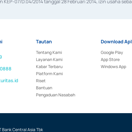
KEP-07/D.04/2014 tanggal 28 Februari 2014, izin usaha sebag
rat keputusan Otoritas Jasa Keuangan Nomor S-67/PM.21/2017 t
aan Transaksi Sertifikat Deposito di Pasar Uang yang izinnya d
ansaksi, serta Penatausahaan dan Penyelesaian Transaksi Sur
i
Tautan
Download Apl
Tentang Kami
Google Play
9
Layanan Kami
App Store
Kabar Terbaru
Windows App
 0888
Platform Kami
ritas.id
Riset
Bantuan
Pengaduan Nasabah
 Bank Central Asia Tbk