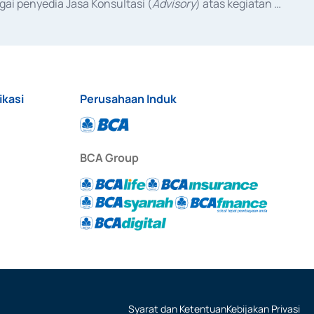
ai penyedia Jasa Konsultasi (
Advisory
) atas kegiatan 
anggal 3 Februari 2017, dan beberapa izin usaha lainnya 
iterbitkan pada tahun 2017 dan izin usaha lainnya dari 
at Berharga Komersial yang izinnya diterbitkan pada 
ikasi
Perusahaan Induk
BCA Group
Syarat dan Ketentuan
Kebijakan Privasi