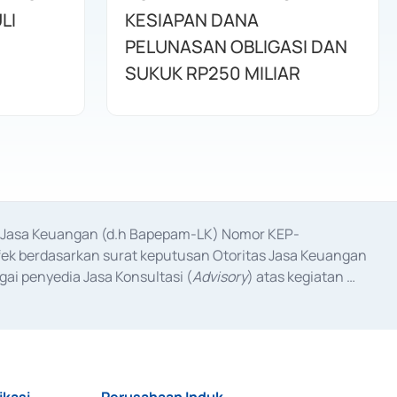
LI
KESIAPAN DANA
PELUNASAN OBLIGASI DAN
SUKUK RP250 MILIAR
as Jasa Keuangan (d.h Bapepam-LK) Nomor KEP-
fek berdasarkan surat keputusan Otoritas Jasa Keuangan 
ai penyedia Jasa Konsultasi (
Advisory
) atas kegiatan 
anggal 3 Februari 2017, dan beberapa izin usaha lainnya 
iterbitkan pada tahun 2017 dan izin usaha lainnya dari 
at Berharga Komersial yang izinnya diterbitkan pada 