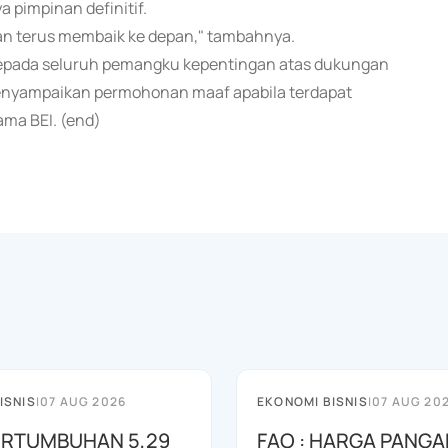
 pimpinan definitif.
an terus membaik ke depan," tambahnya.
epada seluruh pemangku kepentingan atas dukungan
enyampaikan permohonan maaf apabila terdapat
ma BEI. (end)
ISNIS
|
07 AUG 2026
EKONOMI BISNIS
|
07 AUG 20
PERTUMBUHAN 5,29
FAO : HARGA PANGA