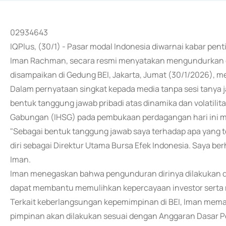
02934643
IQPlus, (30/1) - Pasar modal Indonesia diwarnai kabar pent
Iman Rachman, secara resmi menyatakan mengundurkan dir
disampaikan di Gedung BEI, Jakarta, Jumat (30/1/2026), men
Dalam pernyataan singkat kepada media tanpa sesi tanya
bentuk tanggung jawab pribadi atas dinamika dan volatilit
Gabungan (IHSG) pada pembukaan perdagangan hari ini m
"Sebagai bentuk tanggung jawab saya terhadap apa yang 
diri sebagai Direktur Utama Bursa Efek Indonesia. Saya ber
Iman.
Iman menegaskan bahwa pengunduran dirinya dilakukan d
dapat membantu memulihkan kepercayaan investor serta m
Terkait keberlangsungan kepemimpinan di BEI, Iman mema
pimpinan akan dilakukan sesuai dengan Anggaran Dasar P