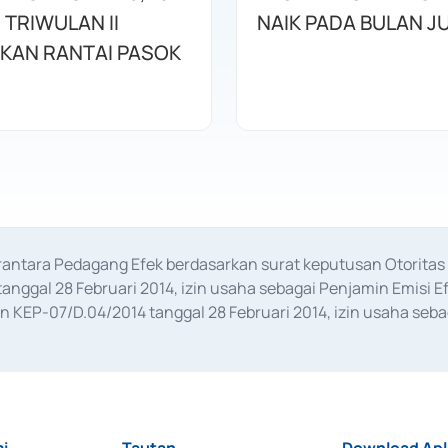
 TRIWULAN II
NAIK PADA BULAN JU
KAN RANTAI PASOK
erantara Pedagang Efek berdasarkan surat keputusan Otorit
anggal 28 Februari 2014, izin usaha sebagai Penjamin Emisi E
KEP-07/D.04/2014 tanggal 28 Februari 2014, izin usaha sebag
rat keputusan Otoritas Jasa Keuangan Nomor S-67/PM.21/2017 t
aan Transaksi Sertifikat Deposito di Pasar Uang yang izinnya d
ansaksi, serta Penatausahaan dan Penyelesaian Transaksi Sur