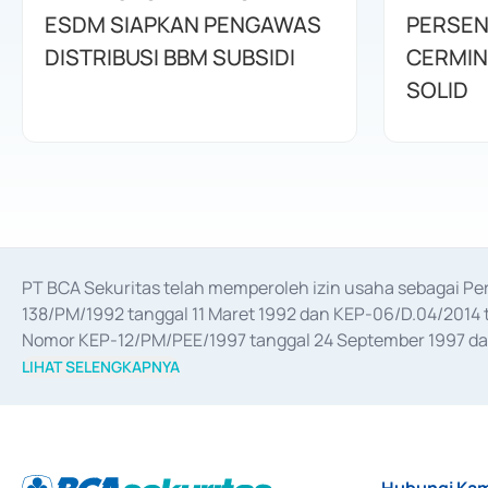
ESDM SIAPKAN PENGAWAS
PERSEN
DISTRIBUSI BBM SUBSIDI
CERMIN
SOLID
PT BCA Sekuritas telah memperoleh izin usaha sebagai P
138/PM/1992 tanggal 11 Maret 1992 dan KEP-06/D.04/2014 t
Nomor KEP-12/PM/PEE/1997 tanggal 24 September 1997 dan 
merger, akuisisi, divestasi, dan 
join venture
 berdasarkan su
LIHAT SELENGKAPNYA
dari Bank Indonesia antara lain sebagai Perantara Pelaksan
Bank Indonesia sebagai Lembaga Pendukung Penerbitan, Tr
tahun 2018.