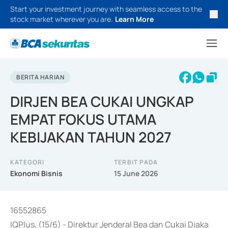
Start your investment journey with seamless access to the
stock market wherever you are.
Learn More
BERITA HARIAN
DIRJEN BEA CUKAI UNGKAP
EMPAT FOKUS UTAMA
KEBIJAKAN TAHUN 2027
KATEGORI
TERBIT PADA
Ekonomi Bisnis
15 June 2026
16552865
IQPlus, (15/6) - Direktur Jenderal Bea dan Cukai Djaka