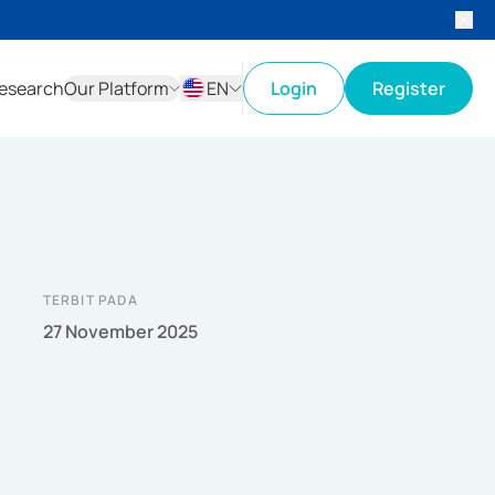
esearch
Our Platform
EN
Login
Register
ID
EN
TERBIT PADA
27 November 2025