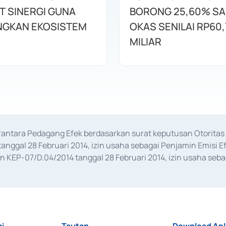
T SINERGI GUNA
BORONG 25,60% S
GKAN EKOSISTEM
OKAS SENILAI RP60,
MILIAR
erantara Pedagang Efek berdasarkan surat keputusan Otorit
anggal 28 Februari 2014, izin usaha sebagai Penjamin Emisi E
KEP-07/D.04/2014 tanggal 28 Februari 2014, izin usaha sebag
rat keputusan Otoritas Jasa Keuangan Nomor S-67/PM.21/2017 t
aan Transaksi Sertifikat Deposito di Pasar Uang yang izinnya d
ansaksi, serta Penatausahaan dan Penyelesaian Transaksi Sur