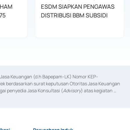
AHAM
ESDM SIAPKAN PENGAWAS
75
DISTRIBUSI BBM SUBSIDI
as Jasa Keuangan (d.h Bapepam-LK) Nomor KEP-
fek berdasarkan surat keputusan Otoritas Jasa Keuangan 
ai penyedia Jasa Konsultasi (
Advisory
) atas kegiatan 
anggal 3 Februari 2017, dan beberapa izin usaha lainnya 
iterbitkan pada tahun 2017 dan izin usaha lainnya dari 
at Berharga Komersial yang izinnya diterbitkan pada 