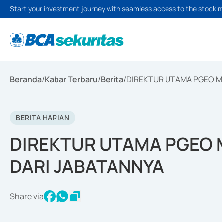
Start your investment journey with seamless access to the stock 
Beranda
/
Kabar Terbaru
/
Berita
/
DIREKTUR UTAMA PGEO M
BERITA HARIAN
DIREKTUR UTAMA PGEO 
DARI JABATANNYA
Share via