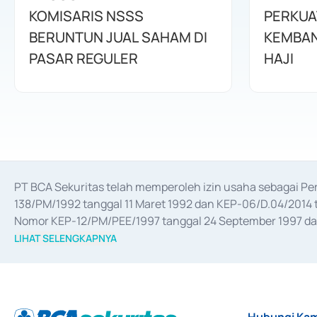
KOMISARIS NSSS
PERKUA
BERUNTUN JUAL SAHAM DI
KEMBAN
PASAR REGULER
HAJI
PT BCA Sekuritas telah memperoleh izin usaha sebagai P
138/PM/1992 tanggal 11 Maret 1992 dan KEP-06/D.04/2014 t
Nomor KEP-12/PM/PEE/1997 tanggal 24 September 1997 dan 
merger, akuisisi, divestasi, dan 
join venture
 berdasarkan su
LIHAT SELENGKAPNYA
dari Bank Indonesia antara lain sebagai Perantara Pelaksan
Bank Indonesia sebagai Lembaga Pendukung Penerbitan, Tr
tahun 2018.