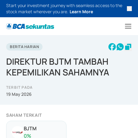
Start your investment journey with seamless access to the
stock market wherever you are.
Learn More
BERITA HARIAN
DIREKTUR BJTM TAMBAH
KEPEMILIKAN SAHAMNYA
TERBIT PADA
19 May 2026
SAHAM TERKAIT
BJTM
0
%