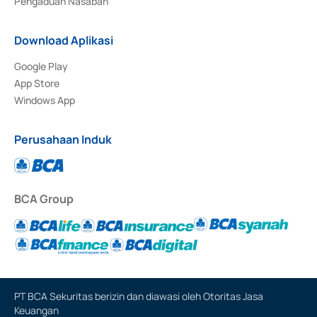
Pengaduan Nasabah
Download Aplikasi
Google Play
App Store
Windows App
Perusahaan Induk
BCA Group
PT BCA Sekuritas berizin dan diawasi oleh Otoritas Jasa
Keuangan