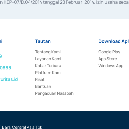
KEP-07/D.04/2014 tanggal 28 Februari 2014, izin usaha sebag
rat keputusan Otoritas Jasa Keuangan Nomor S-67/PM.21/2017 t
aan Transaksi Sertifikat Deposito di Pasar Uang yang izinnya d
ansaksi, serta Penatausahaan dan Penyelesaian Transaksi Sur
i
Tautan
Download Apl
Tentang Kami
Google Play
9
Layanan Kami
App Store
Kabar Terbaru
Windows App
 0888
Platform Kami
ritas.id
Riset
Bantuan
Pengaduan Nasabah
 Bank Central Asia Tbk