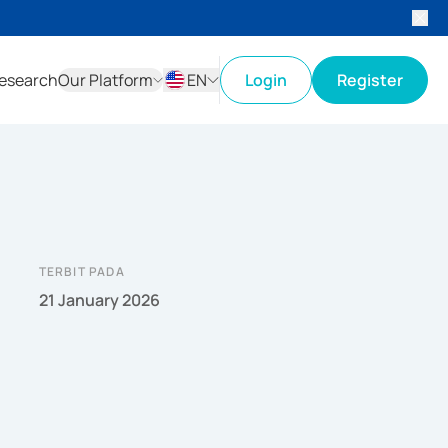
esearch
Our Platform
EN
Login
Register
ID
EN
TERBIT PADA
21 January 2026