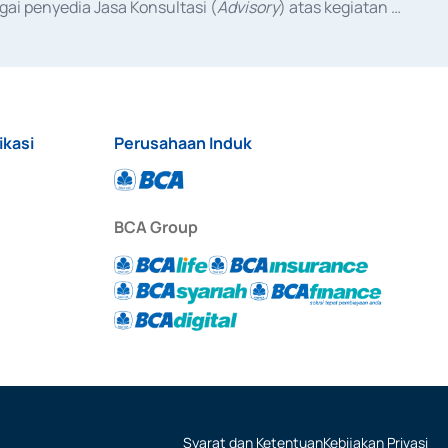
ai penyedia Jasa Konsultasi (
Advisory
) atas kegiatan 
anggal 3 Februari 2017, dan beberapa izin usaha lainnya 
iterbitkan pada tahun 2017 dan izin usaha lainnya dari 
at Berharga Komersial yang izinnya diterbitkan pada 
ikasi
Perusahaan Induk
BCA Group
Syarat dan Ketentuan
Kebijakan Privasi