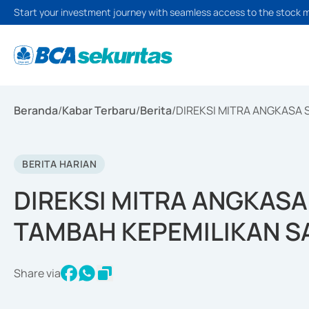
Start your investment journey with seamless access to the stock 
Beranda
/
Kabar Terbaru
/
Berita
/
DIREKSI MITRA ANGKASA
BERITA HARIAN
DIREKSI MITRA ANGKASA
TAMBAH KEPEMILIKAN 
Share via