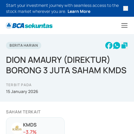
Start your investment journey with seamless access to the
stock market wherever you are.
Learn More
BERITA HARIAN
DION AMAURY (DIREKTUR)
BORONG 3 JUTA SAHAM KMDS
TERBIT PADA
15 January 2026
SAHAM TERKAIT
KMDS
-
-3.7
%