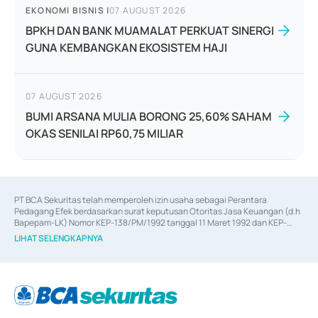
EKONOMI BISNIS
|
07 AUGUST 2026
BPKH DAN BANK MUAMALAT PERKUAT SINERGI
GUNA KEMBANGKAN EKOSISTEM HAJI
07 AUGUST 2026
BUMI ARSANA MULIA BORONG 25,60% SAHAM
OKAS SENILAI RP60,75 MILIAR
PT BCA Sekuritas telah memperoleh izin usaha sebagai Perantara 
Pedagang Efek berdasarkan surat keputusan Otoritas Jasa Keuangan (d.h 
Bapepam-LK) Nomor KEP-138/PM/1992 tanggal 11 Maret 1992 dan KEP-
06/D.04/2014 tanggal 28 Februari 2014, izin usaha sebagai Penjamin Emisi 
LIHAT SELENGKAPNYA
Efek berdasarkan surat keputusan Otoritas Jasa Keuangan Nomor KEP-
12/PM/PEE/1997 tanggal 24 September 1997 dan KEP-07/D.04/2014 
tanggal 28 Februari 2014, izin usaha sebagai penyedia Jasa Konsultasi 
(
Advisory
) atas kegiatan merger, akuisisi, divestasi, dan 
join venture
berdasarkan surat keputusan Otoritas Jasa Keuangan Nomor S-
67/PM.21/2017 tanggal 3 Februari 2017, dan beberapa izin usaha lainnya 
dari Bank Indonesia antara lain sebagai Perantara Pelaksanaan Transaksi 