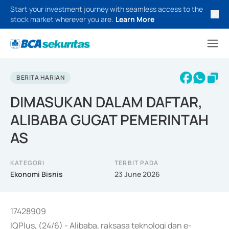
Start your investment journey with seamless access to the
stock market wherever you are.
Learn More
BERITA HARIAN
DIMASUKAN DALAM DAFTAR,
ALIBABA GUGAT PEMERINTAH
AS
KATEGORI
TERBIT PADA
Ekonomi Bisnis
23 June 2026
17428909
IQPlus, (24/6) - Alibaba, raksasa teknologi dan e-