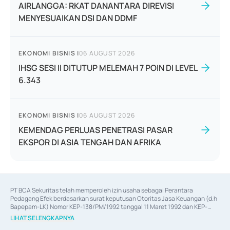
AIRLANGGA: RKAT DANANTARA DIREVISI
MENYESUAIKAN DSI DAN DDMF
EKONOMI BISNIS
|
06 AUGUST 2026
IHSG SESI II DITUTUP MELEMAH 7 POIN DI LEVEL
6.343
EKONOMI BISNIS
|
06 AUGUST 2026
KEMENDAG PERLUAS PENETRASI PASAR
EKSPOR DI ASIA TENGAH DAN AFRIKA
PT BCA Sekuritas telah memperoleh izin usaha sebagai Perantara 
Pedagang Efek berdasarkan surat keputusan Otoritas Jasa Keuangan (d.h 
Bapepam-LK) Nomor KEP-138/PM/1992 tanggal 11 Maret 1992 dan KEP-
06/D.04/2014 tanggal 28 Februari 2014, izin usaha sebagai Penjamin Emisi 
LIHAT SELENGKAPNYA
Efek berdasarkan surat keputusan Otoritas Jasa Keuangan Nomor KEP-