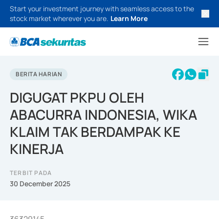
Start your investment journey with seamless access to the
stock market wherever you are.
Learn More
BERITA HARIAN
DIGUGAT PKPU OLEH
ABACURRA INDONESIA, WIKA
KLAIM TAK BERDAMPAK KE
KINERJA
TERBIT PADA
30 December 2025