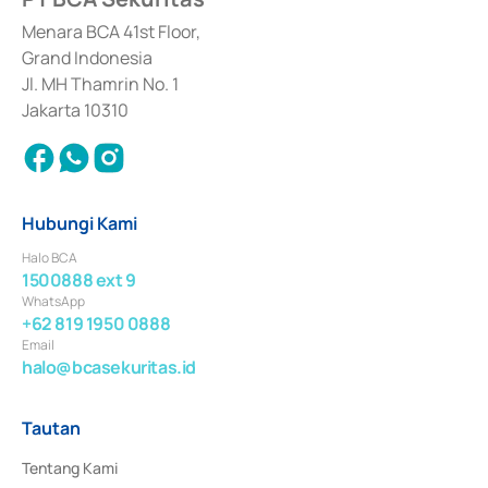
dan izin usaha lainnya dari Bank Indonesia sebagai Lembaga Pendukung 
Penerbitan, Transaksi, serta Penatausahaan dan Penyelesaian Transaksi 
Menara BCA 41st Floor,
Surat Berharga Komersial yang izinnya diterbitkan pada tahun 2018.
Grand Indonesia
Jl. MH Thamrin No. 1
Jakarta 10310
Hubungi Kami
Halo BCA
1500888 ext 9
WhatsApp
+62 819 1950 0888
Email
halo@bcasekuritas.id
Tautan
Tentang Kami