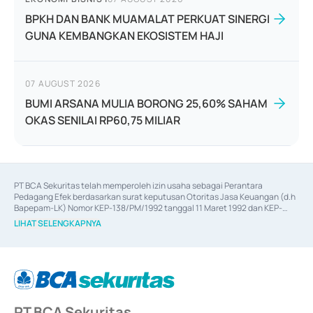
BPKH DAN BANK MUAMALAT PERKUAT SINERGI
GUNA KEMBANGKAN EKOSISTEM HAJI
07 AUGUST 2026
BUMI ARSANA MULIA BORONG 25,60% SAHAM
OKAS SENILAI RP60,75 MILIAR
PT BCA Sekuritas telah memperoleh izin usaha sebagai Perantara 
Pedagang Efek berdasarkan surat keputusan Otoritas Jasa Keuangan (d.h 
Bapepam-LK) Nomor KEP-138/PM/1992 tanggal 11 Maret 1992 dan KEP-
06/D.04/2014 tanggal 28 Februari 2014, izin usaha sebagai Penjamin Emisi 
LIHAT SELENGKAPNYA
Efek berdasarkan surat keputusan Otoritas Jasa Keuangan Nomor KEP-
12/PM/PEE/1997 tanggal 24 September 1997 dan KEP-07/D.04/2014 
tanggal 28 Februari 2014, izin usaha sebagai penyedia Jasa Konsultasi 
(
Advisory
) atas kegiatan merger, akuisisi, divestasi, dan 
join venture
berdasarkan surat keputusan Otoritas Jasa Keuangan Nomor S-
67/PM.21/2017 tanggal 3 Februari 2017, dan beberapa izin usaha lainnya 
dari Bank Indonesia antara lain sebagai Perantara Pelaksanaan Transaksi 
PT BCA Sekuritas
Sertifikat Deposito di Pasar Uang yang izinnya diterbitkan pada tahun 2017 