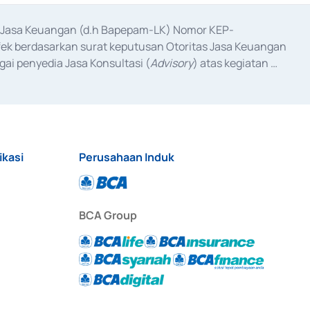
as Jasa Keuangan (d.h Bapepam-LK) Nomor KEP-
fek berdasarkan surat keputusan Otoritas Jasa Keuangan 
ai penyedia Jasa Konsultasi (
Advisory
) atas kegiatan 
anggal 3 Februari 2017, dan beberapa izin usaha lainnya 
iterbitkan pada tahun 2017 dan izin usaha lainnya dari 
at Berharga Komersial yang izinnya diterbitkan pada 
ikasi
Perusahaan Induk
BCA Group