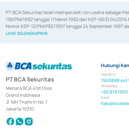
PT BCA Sekuritas telah memperoleh izin usaha sebagai P
138/PM/1992 tanggal 11 Maret 1992 dan KEP-06/D.04/2014 t
Nomor KEP-12/PM/PEE/1997 tanggal 24 September 1997 dan 
merger, akuisisi, divestasi, dan 
join venture
 berdasarkan su
LIHAT SELENGKAPNYA
dari Bank Indonesia antara lain sebagai Perantara Pelaksan
Bank Indonesia sebagai Lembaga Pendukung Penerbitan, Tr
tahun 2018.
Hubungi Kam
Halo BCA
PT BCA Sekuritas
1500888 ext 
WhatsApp
Menara BCA 41st Floor,
+62 819 1950
Grand Indonesia
Email
Jl. MH Thamrin No. 1
halo@bcaseku
Jakarta 10310