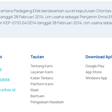
erantara Pedagang Efek berdasarkan surat keputusan Otorit
anggal 28 Februari 2014, izin usaha sebagai Penjamin Emisi E
KEP-07/D.04/2014 tanggal 28 Februari 2014, izin usaha sebag
rat keputusan Otoritas Jasa Keuangan Nomor S-67/PM.21/2017 t
aan Transaksi Sertifikat Deposito di Pasar Uang yang izinnya d
ansaksi, serta Penatausahaan dan Penyelesaian Transaksi Sur
i
Tautan
Download Apl
Tentang Kami
Google Play
9
Layanan Kami
App Store
Kabar Terbaru
Windows App
 0888
Platform Kami
ritas.id
Riset
Bantuan
Pengaduan Nasabah