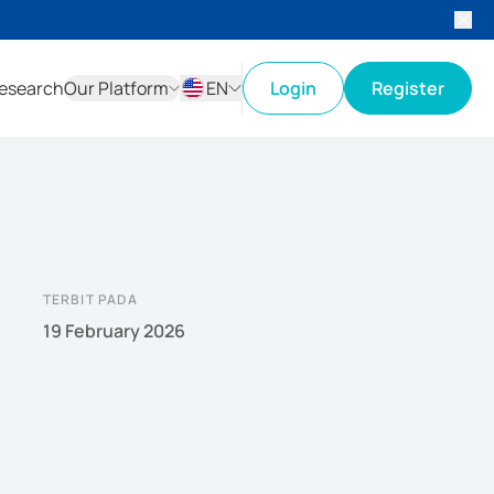
esearch
Our Platform
EN
Login
Register
ID
EN
TERBIT PADA
19 February 2026