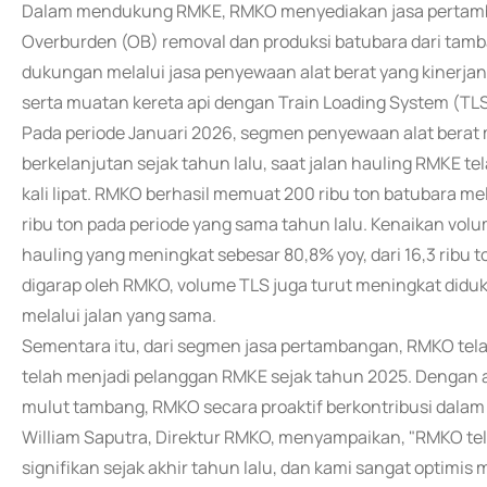
Dalam mendukung RMKE, RMKO menyediakan jasa pertamba
Overburden (OB) removal dan produksi batubara dari tamb
dukungan melalui jasa penyewaan alat berat yang kinerjan
serta muatan kereta api dengan Train Loading System (TLS
Pada periode Januari 2026, segmen penyewaan alat berat
berkelanjutan sejak tahun lalu, saat jalan hauling RMKE t
kali lipat. RMKO berhasil memuat 200 ribu ton batubara me
ribu ton pada periode yang sama tahun lalu. Kenaikan vol
hauling yang meningkat sebesar 80,8% yoy, dari 16,3 ribu t
digarap oleh RMKO, volume TLS juga turut meningkat diduk
melalui jalan yang sama.
Sementara itu, dari segmen jasa pertambangan, RMKO te
telah menjadi pelanggan RMKE sejak tahun 2025. Dengan a
mulut tambang, RMKO secara proaktif berkontribusi dala
William Saputra, Direktur RMKO, menyampaikan, "RMKO tel
signifikan sejak akhir tahun lalu, dan kami sangat optimis