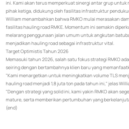
ini. Kami akan terus memperkuat sinergi antar grup unt
pihak ketiga, didukung oleh fasilitas infrastruktur penduku
William menambahkan bahwa RMKO mulai merasakan dampak
fasilitas hauling road RMKE. Momentum ini semakin dipe
melarang penggunaan jalan umum untuk angkutan batubara 
menjadikan hauling road sebagai infrastruktur vital.
Target Optimistis Tahun 2026
Memasuki tahun 2026, salah satu fokus strategi RMKO ada
seiring dengan bertambahnya klien baru yang memanfaatk
"Kami menargetkan untuk meningkatkan volume TLS menjad
hauling road menjadi 1,8 juta ton pada tahun ini," jelas Will
"Dengan strategi yang solid ini, kami yakin RMKO akan seger
mature, serta memberikan pertumbuhan yang berkelanjuta
(end)