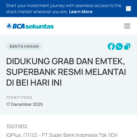
Start your investment journey with seamless access to the
stock market wherever you are.
Learn More
BERITA HARIAN
DIDUKUNG GRAB DAN EMTEK,
SUPERBANK RESMI MELANTAI
DI BEI HARI INI
TERBIT PADA
17 December 2025
35031832
IQPlus, (17/12) - PT Super Bank Indonesia Tbk (IDX: