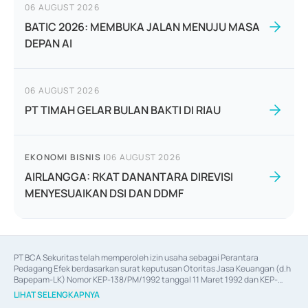
06 AUGUST 2026
BATIC 2026: MEMBUKA JALAN MENUJU MASA
DEPAN AI
06 AUGUST 2026
PT TIMAH GELAR BULAN BAKTI DI RIAU
EKONOMI BISNIS
|
06 AUGUST 2026
AIRLANGGA: RKAT DANANTARA DIREVISI
MENYESUAIKAN DSI DAN DDMF
PT BCA Sekuritas telah memperoleh izin usaha sebagai Perantara 
Pedagang Efek berdasarkan surat keputusan Otoritas Jasa Keuangan (d.h 
Bapepam-LK) Nomor KEP-138/PM/1992 tanggal 11 Maret 1992 dan KEP-
06/D.04/2014 tanggal 28 Februari 2014, izin usaha sebagai Penjamin Emisi 
LIHAT SELENGKAPNYA
Efek berdasarkan surat keputusan Otoritas Jasa Keuangan Nomor KEP-