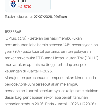
BULL
-
-4.57
%
Terakhir diperbarui
:
27-07-2026, 09:11:am
15338646
IQPlus, (3/6) - Setelah berhasil membukukan
pertumbuhan laba bersih sebesar 141% secara year-on-
year (YoY) pada kuartal pertama, emiten pelayaran
tanker terkemuka PT Buana Lintas Lautan Tbk ("BULL")
menyatakan optimisme tinggi terhadap prospek
keuangan di kuartal II-2026.
Manajemen perusahaan memperkirakan kinerja pada
periode April-Juni tersebut akan melampaui
pencapaian kuartal sebelumnya, sekaligus meletakkan
dasar bagi pencapaian rekor laba bersih tahunan
sepanjang tahun 2026. Pada kuartal I-2026 (1Q2026),