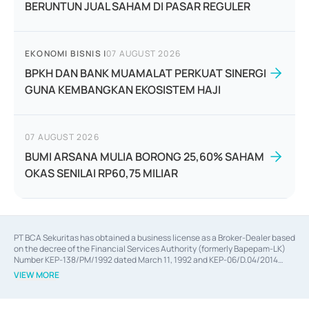
BERUNTUN JUAL SAHAM DI PASAR REGULER
EKONOMI BISNIS
|
07 AUGUST 2026
BPKH DAN BANK MUAMALAT PERKUAT SINERGI
GUNA KEMBANGKAN EKOSISTEM HAJI
07 AUGUST 2026
BUMI ARSANA MULIA BORONG 25,60% SAHAM
OKAS SENILAI RP60,75 MILIAR
PT BCA Sekuritas has obtained a business license as a Broker-Dealer based
on the decree of the Financial Services Authority (formerly Bapepam-LK)
Number KEP-138/PM/1992 dated March 11, 1992 and KEP-06/D.04/2014
dated February 28, 2014, a business license as an Underwriter based on the
VIEW MORE
decree of the Financial Services Authority Number KEP-12/PM/PEE/1997
dated September 24, 1997 and KEP-07/D.04/2014 dated February 28, 2014,
a business license as a provider of Advisory Services on mergers,