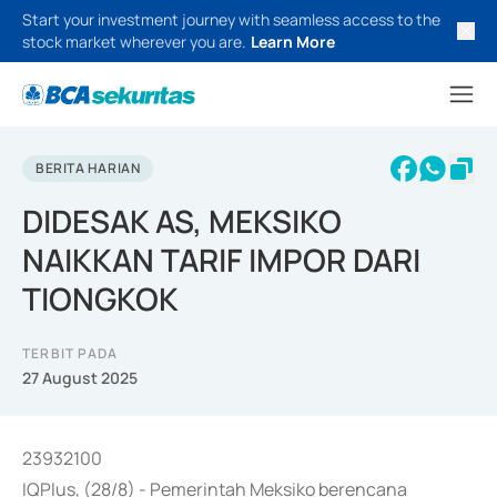
Start your investment journey with seamless access to the
stock market wherever you are.
Learn More
BERITA HARIAN
DIDESAK AS, MEKSIKO
NAIKKAN TARIF IMPOR DARI
TIONGKOK
TERBIT PADA
27 August 2025
23932100
IQPlus, (28/8) - Pemerintah Meksiko berencana