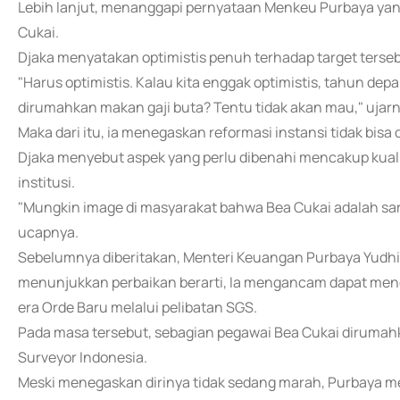
Lebih lanjut, menanggapi pernyataan Menkeu Purbaya y
Cukai.
Djaka menyatakan optimistis penuh terhadap target terseb
"Harus optimistis. Kalau kita enggak optimistis, tahun de
dirumahkan makan gaji buta? Tentu tidak akan mau," ujarn
Maka dari itu, ia menegaskan reformasi instansi tidak bisa
Djaka menyebut aspek yang perlu dibenahi mencakup kuali
institusi.
"Mungkin image di masyarakat bahwa Bea Cukai adalah sarang
ucapnya.
Sebelumnya diberitakan, Menteri Keuangan Purbaya Yudhi 
menunjukkan perbaikan berarti, Ia mengancam dapat me
era Orde Baru melalui pelibatan SGS.
Pada masa tersebut, sebagian pegawai Bea Cukai dirumah
Surveyor Indonesia.
Meski menegaskan dirinya tidak sedang marah, Purbaya me