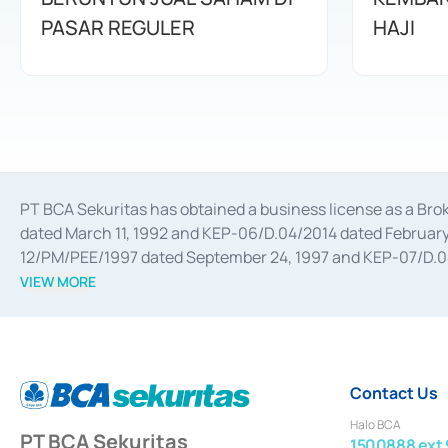
PASAR REGULER
HAJI
PT BCA Sekuritas has obtained a business license as a Br
dated March 11, 1992 and KEP-06/D.04/2014 dated February 
12/PM/PEE/1997 dated September 24, 1997 and KEP-07/D.04/2
divestments, and joint ventures based on the decree of the
VIEW MORE
Advisory Services for mergers, acquisitions, divestments, 
February 3, 2017, and several other business licenses from
Money Market whose license was issued in 2017 and other b
Settlement of Commercial Paper Transactions whose licens
Contact Us
Halo BCA
PT BCA Sekuritas
1500888 ext 