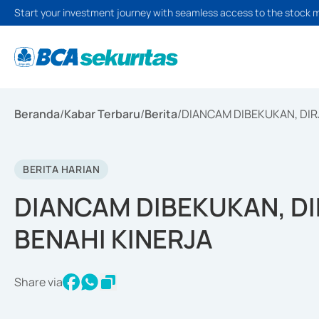
Start your investment journey with seamless access to the stock 
Beranda
/
Kabar Terbaru
/
Berita
/
DIANCAM DIBEKUKAN, DIRJ
BERITA HARIAN
DIANCAM DIBEKUKAN, DI
BENAHI KINERJA
Share via