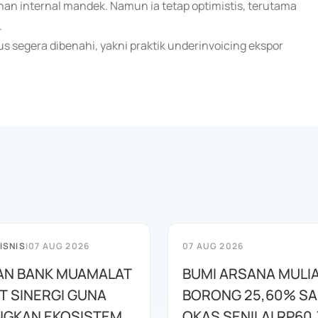
an internal mandek. Namun ia tetap optimistis, terutama
.
 segera dibenahi, yakni praktik underinvoicing ekspor
ISNIS
|
07 AUG 2026
07 AUG 2026
AN BANK MUAMALAT
BUMI ARSANA MULI
T SINERGI GUNA
BORONG 25,60% S
GKAN EKOSISTEM
OKAS SENILAI RP60,