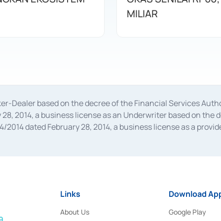
MILIAR
oker-Dealer based on the decree of the Financial Services A
28, 2014, a business license as an Underwriter based on the 
014 dated February 28, 2014, a business license as a provider
 Financial Services Authority Number S-67/PM.21/2014 dated Fe
and joint ventures based on the decision letter of the Financ
 Bank Indonesia, among others as an Intermediary for the Impl
usiness licenses from Bank Indonesia as a Supporting Institut
e was issued in 2018.
Links
Download App
About Us
Google Play
9