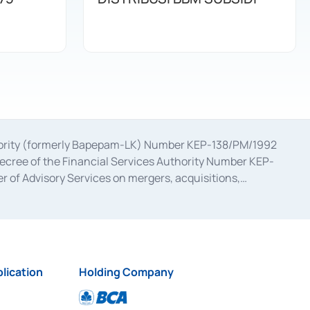
uthority (formerly Bapepam-LK) Number KEP-138/PM/1992
decree of the Financial Services Authority Number KEP-
 of Advisory Services on mergers, acquisitions,
bruary 28, 2014, a business license as a provider of
ial Services Authority Number S-67/PM.21/2017 dated
ementation of Certificate of Deposit Transactions in the
ion for the Issuance, Transaction, and Administration and
lication
Holding Company