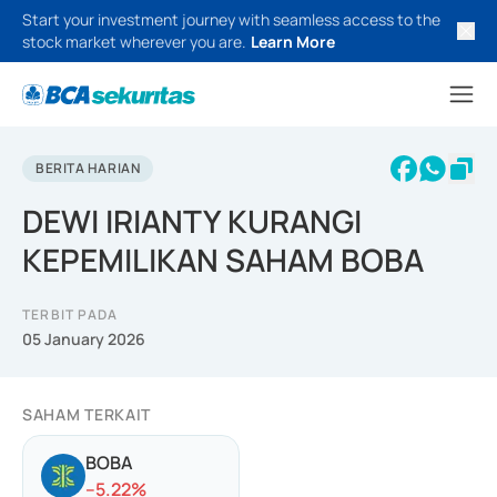
Start your investment journey with seamless access to the
stock market wherever you are.
Learn More
BERITA HARIAN
DEWI IRIANTY KURANGI
KEPEMILIKAN SAHAM BOBA
TERBIT PADA
05 January 2026
SAHAM TERKAIT
BOBA
-
-5.22
%