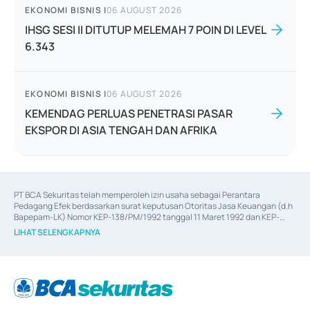
EKONOMI BISNIS
|
06 AUGUST 2026
IHSG SESI II DITUTUP MELEMAH 7 POIN DI LEVEL
6.343
EKONOMI BISNIS
|
06 AUGUST 2026
KEMENDAG PERLUAS PENETRASI PASAR
EKSPOR DI ASIA TENGAH DAN AFRIKA
PT BCA Sekuritas telah memperoleh izin usaha sebagai Perantara 
Pedagang Efek berdasarkan surat keputusan Otoritas Jasa Keuangan (d.h 
Bapepam-LK) Nomor KEP-138/PM/1992 tanggal 11 Maret 1992 dan KEP-
06/D.04/2014 tanggal 28 Februari 2014, izin usaha sebagai Penjamin Emisi 
LIHAT SELENGKAPNYA
Efek berdasarkan surat keputusan Otoritas Jasa Keuangan Nomor KEP-
12/PM/PEE/1997 tanggal 24 September 1997 dan KEP-07/D.04/2014 
tanggal 28 Februari 2014, izin usaha sebagai penyedia Jasa Konsultasi 
(
Advisory
) atas kegiatan merger, akuisisi, divestasi, dan 
join venture
berdasarkan surat keputusan Otoritas Jasa Keuangan Nomor S-
67/PM.21/2017 tanggal 3 Februari 2017, dan beberapa izin usaha lainnya 
dari Bank Indonesia antara lain sebagai Perantara Pelaksanaan Transaksi 